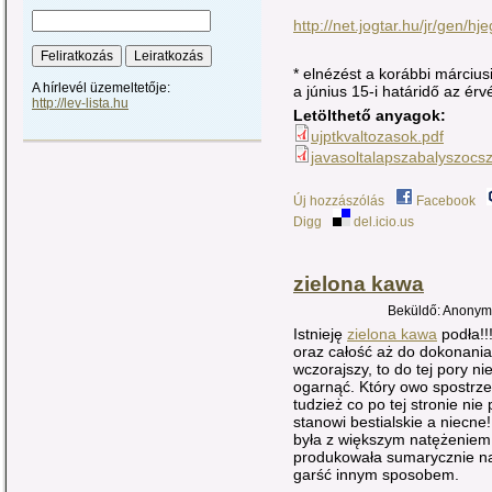
http://net.jogtar.hu/jr/gen
* elnézést a korábbi március
A hírlevél üzemeltetője:
a június 15-i határidő az érv
http://lev-lista.hu
Letölthető anyagok:
ujptkvaltozasok.pdf
javasoltalapszabalyszocs
Új hozzászólás
Facebook
Digg
del.icio.us
zielona kawa
Beküldő: Anonymo
Istnieję
zielona kawa
podła!!
oraz całość aż do dokonani
wczorajszy, to do tej pory n
ogarnąć. Który owo spostrze
tudzież co po tej stronie nie
stanowi bestialskie a niecne
była z większym natężeniem
produkowała sumarycznie na 
garść innym sposobem.