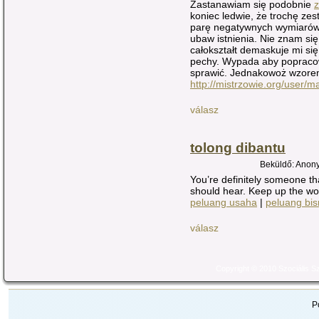
Zastanawiam się podobnie
z
koniec ledwie, że trochę zest
parę negatywnych wymiarów
ubaw istnienia. Nie znam si
całokształt demaskuje mi si
pechy. Wypada aby popraco
sprawić. Jednakowoż wzor
http://mistrzowie.org/user/
válasz
tolong dibantu
Beküldő: Anony
You’re definitely someone th
should hear. Keep up the wo
peluang usaha
|
peluang bis
válasz
Copyright © 2010 Szociális 
P