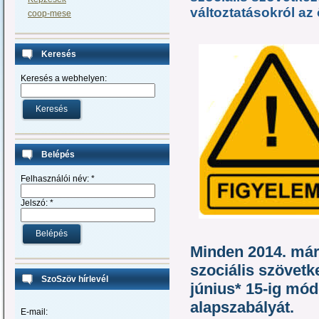
változtatásokról az 
coop-mese
Keresés
Keresés a webhelyen:
Belépés
Felhasználói név:
*
Jelszó:
*
Minden 2014. márc
szociális szövet
SzoSzöv hírlevél
június* 15-ig módo
alapszabályát
.
E-mail: