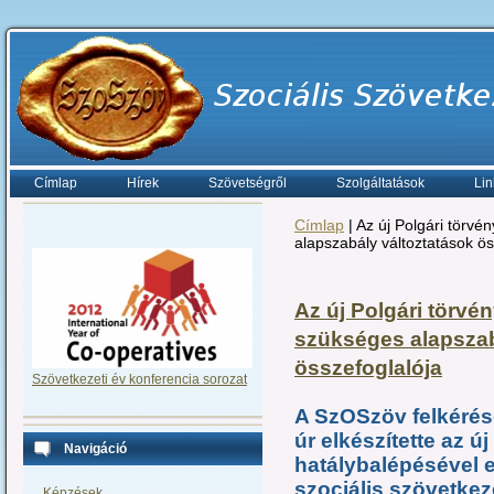
Címlap
Hírek
Szövetségről
Szolgáltatások
Lin
Címlap
| Az új Polgári törv
alapszabály változtatások ös
Az új Polgári törvé
szükséges alapszab
összefoglalója
Szövetkezeti év konferencia sorozat
A SzOSzöv felkérés
úr elkészítette az ú
Navigáció
hatálybalépésével 
szociális szövetkez
Képzések