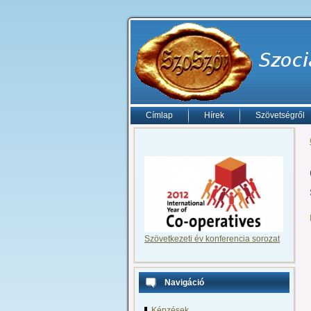
Címlap
Hírek
Szövetségről
Szövetkezeti év konferencia sorozat
Navigáció
Képzések