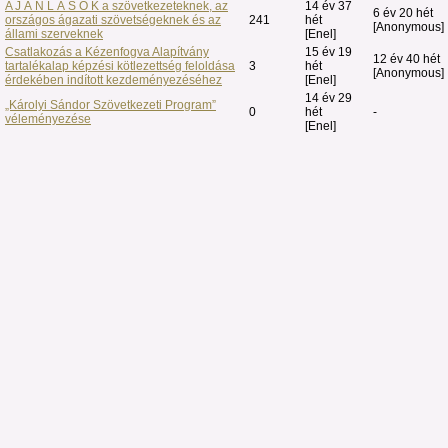
A J Á N L Á S O K a szövetkezeteknek, az
14 év 37
6 év 20 hét
országos ágazati szövetségeknek és az
241
hét
[Anonymous]
állami szerveknek
[Enel]
Csatlakozás a Kézenfogva Alapítvány
15 év 19
12 év 40 hét
tartalékalap képzési kötlezettség feloldása
3
hét
[Anonymous]
érdekében indított kezdeményezéséhez
[Enel]
14 év 29
„Károlyi Sándor Szövetkezeti Program”
0
hét
-
véleményezése
[Enel]