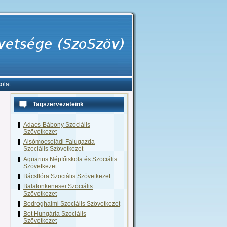
olat
Tagszervezeteink
Adacs-Bábony Szociális
Szövetkezet
Alsómocsoládi Falugazda
Szociális Szövetkezet
Aquarius Népfőiskola és Szociális
Szövetkezet
Bácsflóra Szociális Szövetkezet
Balatonkenesei Szociális
Szövetkezet
Bodroghalmi Szociális Szövetkezet
Bot Hungária Szociális
Szövetkezet