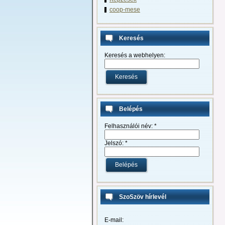
coop-mese
Keresés
Keresés a webhelyen:
Belépés
Felhasználói név:
*
Jelszó:
*
SzoSzöv hírlevél
E-mail: