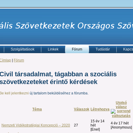
Szolgáltatások
Linkek
Fórum
Tudástár
Kapcs
Címlap
|
Fórum
Civil társadalmat, tágabban a szociális
szövetkezeteket érintő kérdések
Be kell jelentkezni
új tartalom beküldéséhez a fórumba.
Utolsó
válasz
Téma
Válaszok
Létrehozva
15 év 14
4 év 17 hét
Nemzeti Vidékstratégiai Koncepció – 2020
27
hét
[Anonymous]
[Enel]