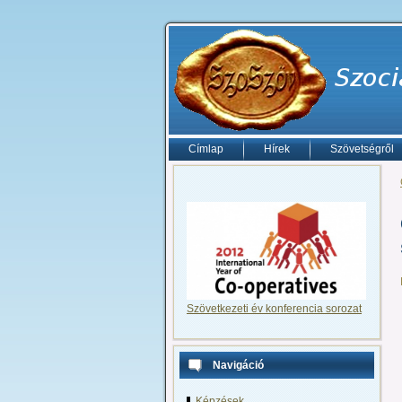
Címlap
Hírek
Szövetségről
Szövetkezeti év konferencia sorozat
Navigáció
Képzések