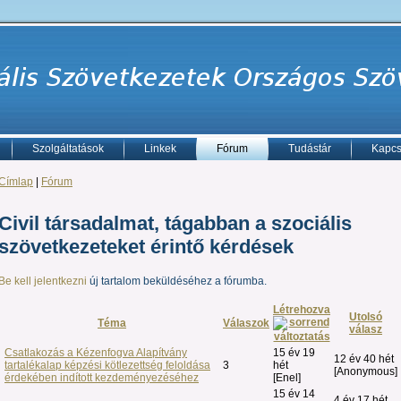
Szolgáltatások
Linkek
Fórum
Tudástár
Kapcs
Címlap
|
Fórum
Civil társadalmat, tágabban a szociális
szövetkezeteket érintő kérdések
Be kell jelentkezni
új tartalom beküldéséhez a fórumba.
Létrehozva
Utolsó
Téma
Válaszok
válasz
Csatlakozás a Kézenfogva Alapítvány
15 év 19
12 év 40 hét
tartalékalap képzési kötlezettség feloldása
3
hét
[Anonymous]
érdekében indított kezdeményezéséhez
[Enel]
15 év 14
4 év 17 hét