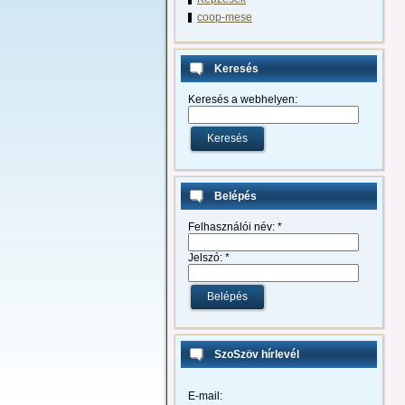
coop-mese
Keresés
Keresés a webhelyen:
Belépés
Felhasználói név:
*
Jelszó:
*
SzoSzöv hírlevél
E-mail: