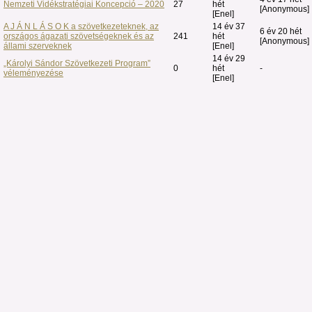
Nemzeti Vidékstratégiai Koncepció – 2020
27
hét
[Anonymous]
[Enel]
A J Á N L Á S O K a szövetkezeteknek, az
14 év 37
6 év 20 hét
országos ágazati szövetségeknek és az
241
hét
[Anonymous]
állami szerveknek
[Enel]
14 év 29
„Károlyi Sándor Szövetkezeti Program”
0
hét
-
véleményezése
[Enel]