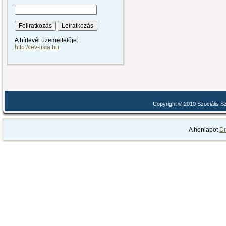
A hírlevél üzemeltetője:
http://lev-lista.hu
Copyright © 2010 Szociális 
A honlapot
Dr