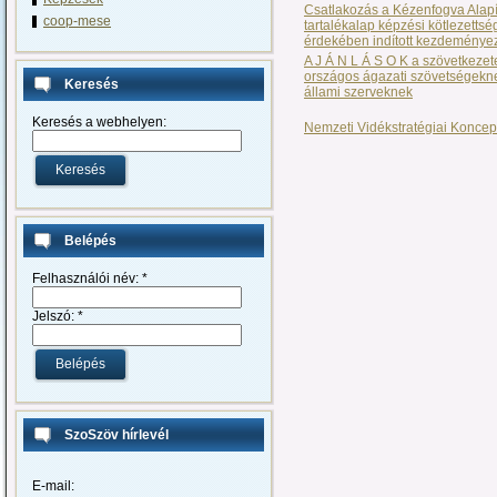
Csatlakozás a Kézenfogva Alap
coop-mese
tartalékalap képzési kötlezettsé
érdekében indított kezdemény
A J Á N L Á S O K a szövetkezet
országos ágazati szövetségekn
Keresés
állami szerveknek
Keresés a webhelyen:
Nemzeti Vidékstratégiai Koncep
Belépés
Felhasználói név:
*
Jelszó:
*
SzoSzöv hírlevél
E-mail: