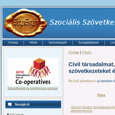
Címlap
Hírek
Szövetségről
Szolgáltatások
Lin
Címlap
|
Fórum
Civil társadalmat
szövetkezeteket é
Be kell jelentkezni
új tartalom 
Szövetkezeti év konferencia sorozat
Téma
Navigáció
„Károlyi Sándor Szövetkezeti P
véleményezése
Képzések