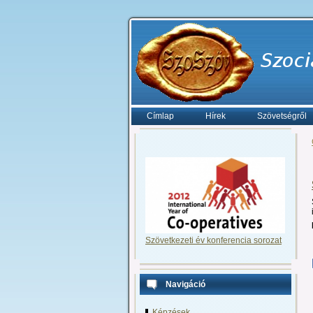
Címlap
Hírek
Szövetségről
Szövetkezeti év konferencia sorozat
Navigáció
Képzések