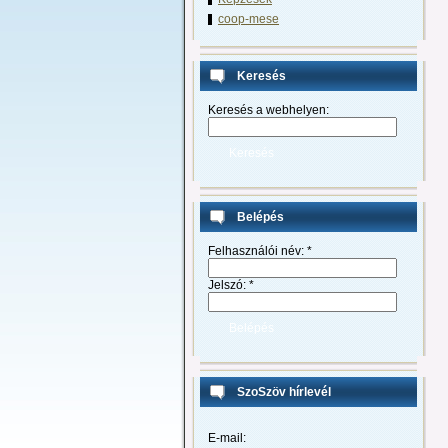
coop-mese
Keresés
Keresés a webhelyen:
Belépés
Felhasználói név:
*
Jelszó:
*
SzoSzöv hírlevél
E-mail: