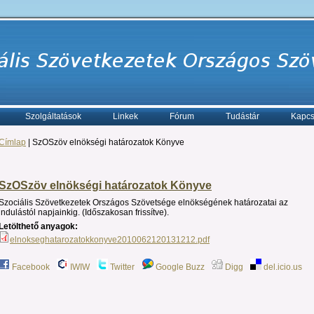
Szolgáltatások
Linkek
Fórum
Tudástár
Kapcs
Címlap
| SzOSzöv elnökségi határozatok Könyve
SzOSzöv elnökségi határozatok Könyve
Szociális Szövetkezetek Országos Szövetsége elnökségének határozatai az
indulástól napjainkig. (Időszakosan frissítve).
Letölthető anyagok:
elnokseghatarozatokkonyve2010062120131212.pdf
Facebook
IWIW
Twitter
Google Buzz
Digg
del.icio.us