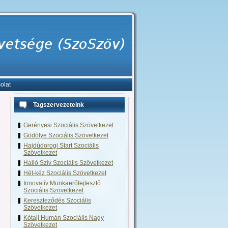
olat
Tagszervezeteink
Gerényesi Szociális Szövetkezet
Gödölye Szociális Szövetkezet
Hajdúdorogi Start Szociális
Szövetkezet
Halló Szív Szociális Szövetkezet
Hét-kéz Szociális Szövetkezet
Innovatív Munkaerőfejlesztő
Szociális Szövetkezet
Kereszteződés Szociális
Szövetkezet
Kótaji Humán Szociális Nagy
Szövetkezet