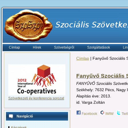
Címlap
Hírek
Szövetségről
Szolgáltatások
Lin
Címlap
| Fanyűvő Szociális 
Fanyűvő Szociális 
FANYŰVŐ Szociális Szövetk
Székhely: 7632 Pécs, Nagy 
Alapítás éve: 2013.
Szövetkezeti év konferencia sorozat
id. Varga Zoltán
Facebook
IWIW
Twit
Navigáció
Képzések