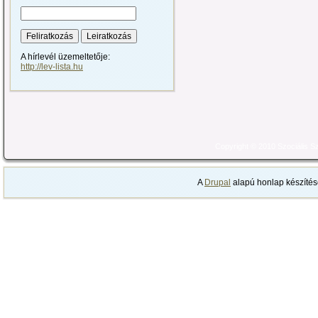
A hírlevél üzemeltetője:
http://lev-lista.hu
Copyright © 2010 Szociális 
A
Drupal
alapú honlap készítés