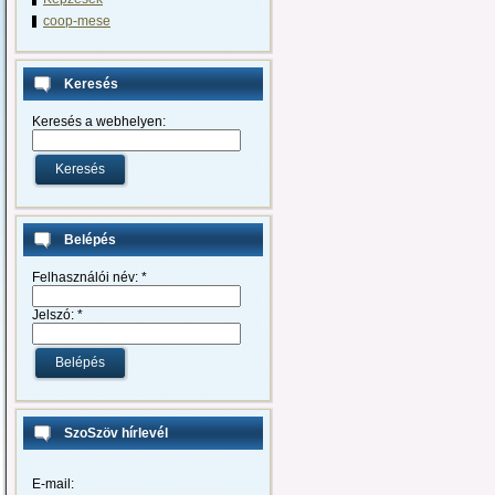
coop-mese
Keresés
Keresés a webhelyen:
Belépés
Felhasználói név:
*
Jelszó:
*
SzoSzöv hírlevél
E-mail: