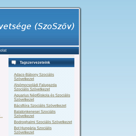
olat
Tagszervezeteink
Adacs-Bábony Szociális
Szövetkezet
Alsómocsoládi Falugazda
Szociális Szövetkezet
Aquarius Népfőiskola és Szociális
Szövetkezet
Bácsflóra Szociális Szövetkezet
Balatonkenesei Szociális
Szövetkezet
..
Bodroghalmi Szociális Szövetkezet
Bot Hungária Szociális
Szövetkezet