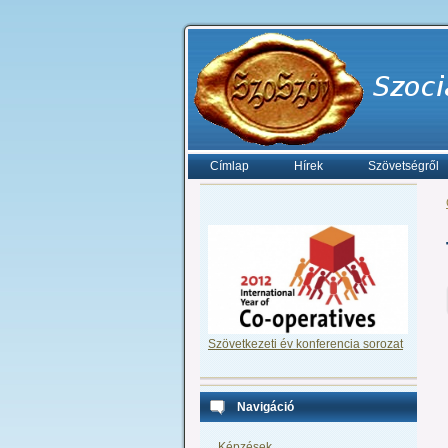
Címlap
Hírek
Szövetségről
Szövetkezeti év konferencia sorozat
Navigáció
Képzések