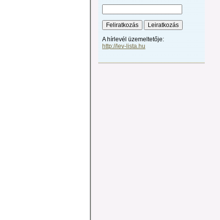
A hírlevél üzemeltetője:
http://lev-lista.hu