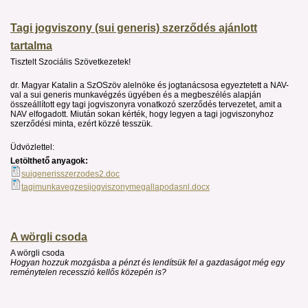
Tagi jogviszony (sui generis) szerződés ajánlott
tartalma
Tisztelt Szociális Szövetkezetek!
dr. Magyar Katalin a SzOSzöv alelnöke és jogtanácsosa egyeztetett a NAV-
val a sui generis munkavégzés ügyében és a megbeszélés alapján
összeállított egy tagi jogviszonyra vonatkozó szerződés tervezetet, amit a
NAV elfogadott. Miután sokan kérték, hogy legyen a tagi jogviszonyhoz
szerződési minta, ezért közzé tesszük.
Üdvözlettel:
Letölthető anyagok:
suigenerisszerzodes2.doc
tagimunkavegzesijogviszonymegallapodasnl.docx
A wörgli csoda
A wörgli csoda
Hogyan hozzuk mozgásba a pénzt és lendítsük fel a gazdaságot még egy
reménytelen recesszió kellős közepén is?