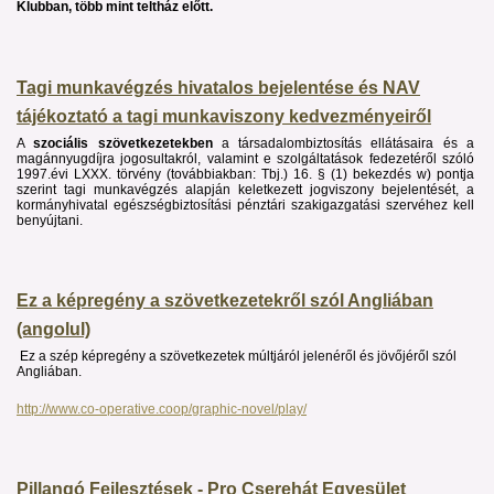
Klubban, több mint teltház előtt.
Tagi munkavégzés hivatalos bejelentése és NAV
tájékoztató a tagi munkaviszony kedvezményeiről
A
szociális szövetkezetekben
a társadalombiztosítás ellátásaira és a
magánnyugdíjra jogosultakról, valamint e szolgáltatások fedezetéről szóló
1997.évi LXXX. törvény (továbbiakban: Tbj.) 16. § (1) bekezdés w) pontja
szerint tagi munkavégzés alapján keletkezett jogviszony bejelentését, a
kormányhivatal egészségbiztosítási pénztári szakigazgatási szervéhez kell
benyújtani.
Ez a képregény a szövetkezetekről szól Angliában
(angolul)
Ez a szép képregény a szövetkezetek múltjáról jelenéről és jövőjéről szól
Angliában.
http://www.co-operative.coop/graphic-novel/play/
Pillangó Fejlesztések - Pro Cserehát Egyesület