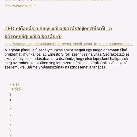
http://www.bffd.hu/
TED előadás a helyi vállalkozásfejlesztésről - a
közösségi vállalkozásról
http://www.ted.com/talks/lang/hu/ernesto_sirolli_want_to_help_someone_sh...
A legtöbb jóindulatú segélymunkás amint meglát egy megoldhatónak tűnő
problémát, munkához lát. Ernesto Sirolli szerint ez naivitás. Szórakoztató és
szenvedélyes előadásában arra ösztönöz, hogy első lépésként hallgassuk
meg az embereket, akiken segíteni szeretnénk, majd építsünk a vállalkozó
szellemükre. Bármely vállalkozónak hasznos lehet a tanácsa.
« első
‹ előző
1
2
3
4
5
6
7
8
9