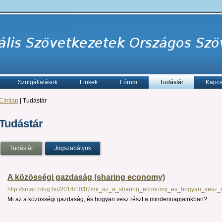
Szolgáltatások
Linkek
Fórum
Tudástár
Kapcs
Címlap
| Tudástár
Tudástár
Tudástár
Jogszabályok
A közösségi gazdaság (sharing economy)
http://smart.blog.hu/2014/10/07/mi_az_a_sharing_economy_es_hogyan_vesz_r.
Mi az a közösségi gazdaság, és hogyan vesz részt a mindennapjainkban?