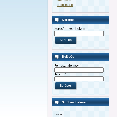
coop-mese
Keresés
Keresés a webhelyen:
Belépés
Felhasználói név:
*
Jelszó:
*
SzoSzöv hírlevél
E-mail: