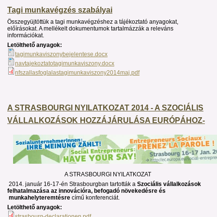
Tagi munkavégzés szabályai
Összegyüjtöttük a tagi munkavégzéshez a tájékoztató anyagokat,
előírásokat. A mellékelt dokumentumok tartalmázzák a releváns
információkat.
Letölthető anyagok:
tagimunkaviszonybejelentese.docx
navtajekoztatotagimunkaviszony.docx
nfszallasfoglalastagimunkaviszony2014maj.pdf
A STRASBOURGI NYILATKOZAT 2014 - A SZOCIÁLIS
VÁLLALKOZÁSOK HOZZÁJÁRULÁSA EURÓPÁHOZ-
A STRASBOURGI NYILATKOZAT
2014. január 16-17-én Strasbourgban tartották a
Szociális vállalkozások
felhatalmazása az innovációra, befogadó növekedésre és
munkahelyteremtésre
című konferenciát.
Letölthető anyagok:
strasbourg-declarationen.pdf