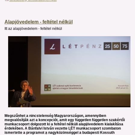
Alapjövedelem - feltétel nélkül
Itt az alapjövedelem - feltétel nélkül
Megszűnhet a nincstelenség Magyarországon, amennyiben
megvalósítják azt a koncepciót, amit egy független független szakértői
munkacsoport dolgozott ki a feltétel nélküli alapjövedelem kialakítása
érdekében. A Bánfalvi István vezette LÉT munkacsoport szombaton
ismertette a programot a nagyközönséggel a budapesti Kossuth