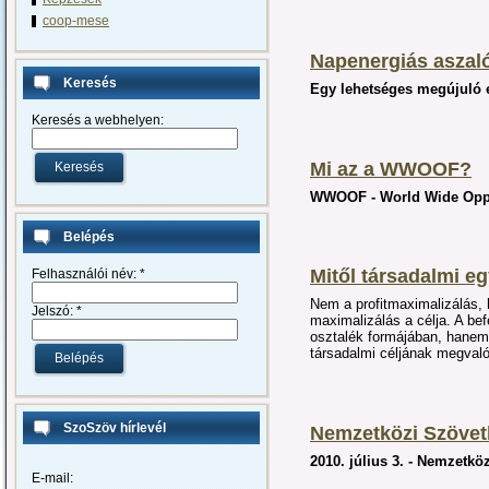
coop-mese
Napenergiás aszal
Keresés
Egy lehetséges megújuló 
Keresés a webhelyen:
Mi az a WWOOF?
WWOOF - World Wide Oppo
Belépés
Mitől társadalmi eg
Felhasználói név:
*
Nem a profitmaximalizálás,
Jelszó:
*
maximalizálás a célja. A bef
osztalék formájában, hanem 
társadalmi céljának megvalós
SzoSzöv hírlevél
Nemzetközi Szövet
2010. július 3. - Nemzetkö
E-mail: