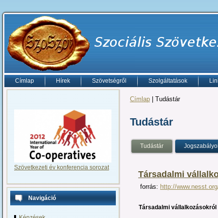
Címlap
Hírek
Szövetségről
Szolgáltatások
Lin
Címlap
| Tudástár
Tudástár
Tudástár
Jogszabályo
Szövetkezeti év konferencia sorozat
Társadalmi vállalk
forrás:
http://www.nesst.o
Navigáció
Társadalmi vállalkozásokról
Képzések