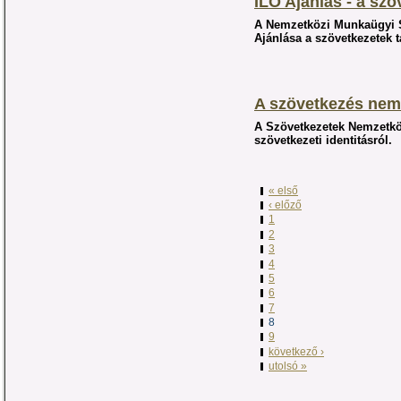
ILO Ajánlás - a sz
A Nemzetközi Munkaügyi Sz
Ajánlása a szövetkezetek 
A szövetkezés nemz
A Szövetkezetek Nemzetkö
szövetkezeti identitásról.
« első
‹ előző
1
2
3
4
5
6
7
8
9
következő ›
utolsó »