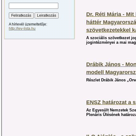
Dr. Réti Mária - Mit
háttér Magyarorszá
A hírlevél üzemeltetője:
http://lev-lista.hu
szövetkezetekkel 
A szociális szövetkezet jo
jogintézményei a mai mag
Drábik János - Mon
modell Magyarors
Részlet Drábik János „Or
ENSZ határozat a s
Az Egyesült Nemzetek Szer
Plenáris Ülésének határoz