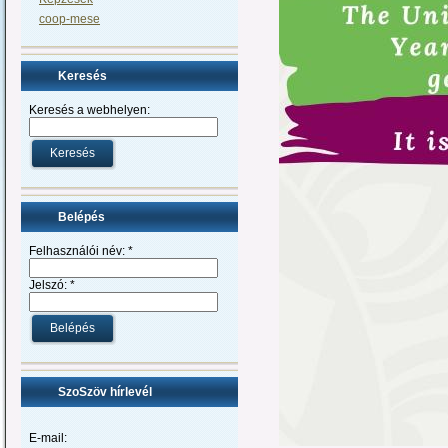
coop-mese
Keresés
Keresés a webhelyen:
Belépés
Felhasználói név:
*
Jelszó:
*
SzoSzöv hírlevél
E-mail: