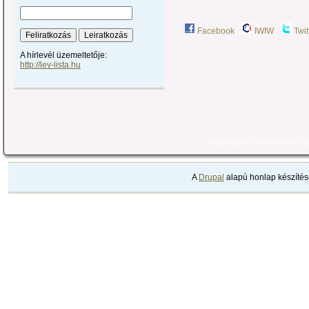
Facebook
IWIW
Twit
A hírlevél üzemeltetője:
http://lev-lista.hu
Copyright © 2010 Szociális 
A
Drupal
alapú honlap készítés