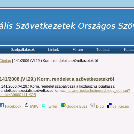
Szolgáltatások
Linkek
Fórum
Tudástár
Kapcs
Címlap
| 141/2006.(VI.29.) Korm. rendelet a szövetkezetekről
141/2006.(VI.29.) Korm. rendelet a szövetkezetekről
141/2006.(VI.29.) Korm. rendelet szabályozza a közhasznú jogállással
rendelkező szociális szövetkezeti.formát
http://net.jogtar.hu/jr/gen/hjegy_doc.cgi?
docid=A0600141.KOR
Facebook
IWIW
Twitter
Google Buzz
Digg
del.icio.us