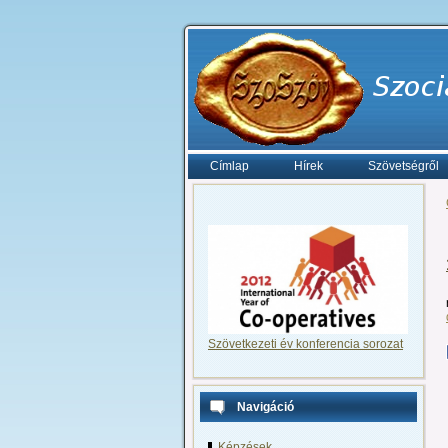
Címlap
Hírek
Szövetségről
Szövetkezeti év konferencia sorozat
Navigáció
Képzések