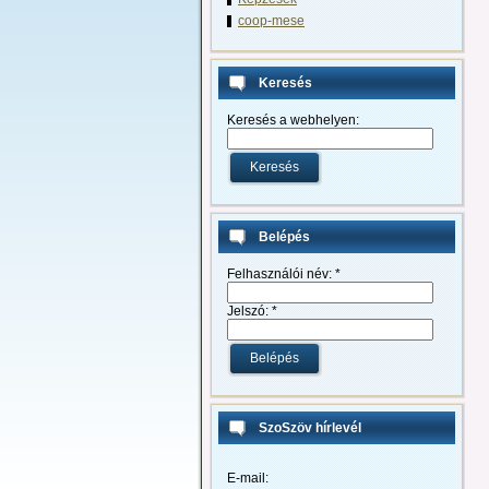
coop-mese
Keresés
Keresés a webhelyen:
Belépés
Felhasználói név:
*
Jelszó:
*
SzoSzöv hírlevél
E-mail: