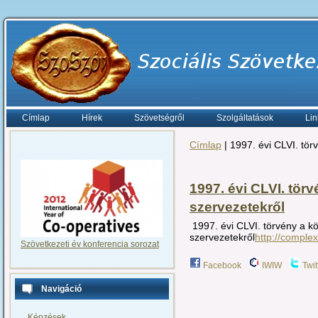
Címlap
Hírek
Szövetségről
Szolgáltatások
Lin
Címlap
| 1997. évi CLVI. tö
1997. évi CLVI. tör
szervezetekről
1997. évi CLVI. törvény a 
szervezetekről
http://comple
Szövetkezeti év konferencia sorozat
Facebook
IWIW
Twit
Navigáció
Képzések