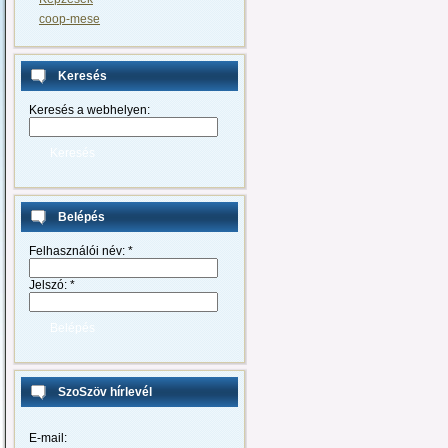
coop-mese
Keresés
Keresés a webhelyen:
Belépés
Felhasználói név:
*
Jelszó:
*
SzoSzöv hírlevél
E-mail: