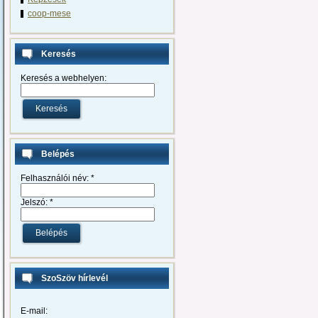
coop-mese
Keresés
Keresés a webhelyen:
Belépés
Felhasználói név:
*
Jelszó:
*
SzoSzöv hírlevél
E-mail: