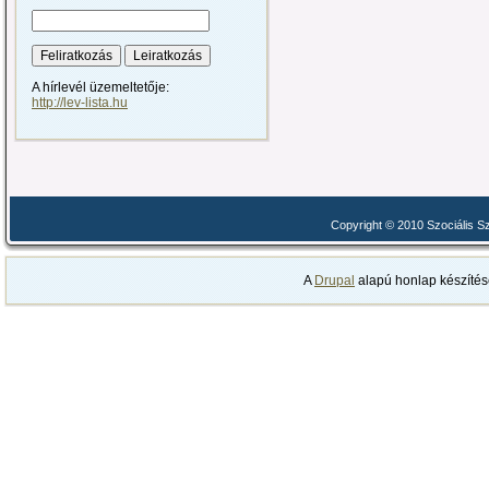
A hírlevél üzemeltetője:
http://lev-lista.hu
Copyright © 2010 Szociális 
A
Drupal
alapú honlap készítés