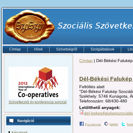
Címlap
Hírek
Szövetségről
Szolgáltatások
Lin
Címlap
| Dél-Békési Falukép
Dél-Békési Falukép
Feltöltés alatt
"Dél-Békési Falukép Szociál
Székhely: 5746 Kunágota, Á
Telefonszám: 68/430-480
Szövetkezeti év konferencia sorozat
Letölthető anyagok:
del-bekesifalukepszociali
Navigáció
Facebook
IWIW
Twit
Képzések