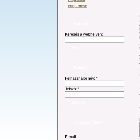
coop-mese
Keresés
Keresés a webhelyen:
Belépés
Felhasználói név:
*
Jelszó:
*
SzoSzöv hírlevél
E-mail: