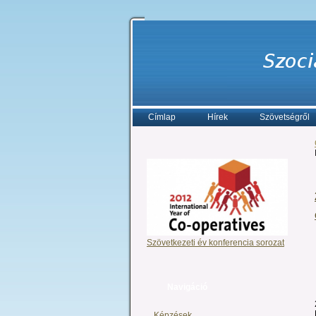
Címlap
Hírek
Szövetségről
Szövetkezeti év konferencia sorozat
Navigáció
Képzések