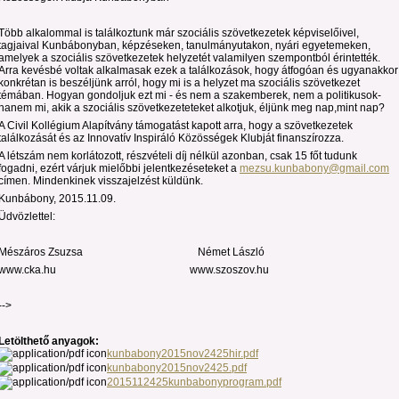
Több alkalommal is találkoztunk már szociális szövetkezetek képviselőivel,
tagjaival Kunbábonyban, képzéseken, tanulmányutakon, nyári egyetemeken,
amelyek a szociális szövetkezetek helyzetét valamilyen szempontból érintették.
Arra kevésbé voltak alkalmasak ezek a találkozások, hogy átfogóan és ugyanakkor
konkrétan is beszéljünk arról, hogy mi is a helyzet ma szociális szövetkezet
témában. Hogyan gondoljuk ezt mi - és nem a szakemberek, nem a politikusok-
hanem mi, akik a szociális szövetkezeteteket alkotjuk, éljünk meg nap,mint nap?
A Civil Kollégium Alapítvány támogatást kapott arra, hogy a szövetkezetek
találkozását és az Innovatív Inspiráló Közösségek Klubját finanszírozza.
A létszám nem korlátozott, részvételi díj nélkül azonban, csak 15 főt tudunk
fogadni, ezért várjuk mielőbbi jelentkezéseteket a
mezsu.kunbabony@gmail.com
címen. Mindenkinek visszajelzést küldünk.
Kunbábony, 2015.11.09.
Üdvözlettel:
Mészáros Zsuzsa
Német László
www.cka.hu
www.szoszov.hu
-->
Letölthető anyagok:
kunbabony2015nov2425hir.pdf
kunbabony2015nov2425.pdf
2015112425kunbabonyprogram.pdf