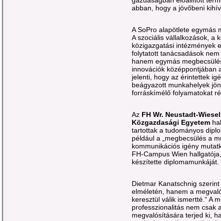
gazdaságban előállított term
abban, hogy a jövőbeni kihí
A SoPro alapötlete egymás 
A szociális vállalkozások, a 
közigazgatási intézmények e
folytatott tanácsadások n
hanem egymás megbecsülés
innovációk középpontjában a
jelenti, hogy az érintettek i
beágyazott munkahelyek jön
forráskímélő folyamatokat ré
Az
FH Wr. Neustadt-Wiese
Közgazdasági Egyetem
ha
tartottak a tudományos dipl
például a „megbecsülés a m
kommunikációs igény mutatko
FH-Campus Wien hallgatója,
készítette diplomamunkáját.
Dietmar Kanatschnig szerint
elméletén, hanem a megvaló
keresztül válik ismertté.“ 
professzionalitás nem csak a
megvalósítására terjed ki, 