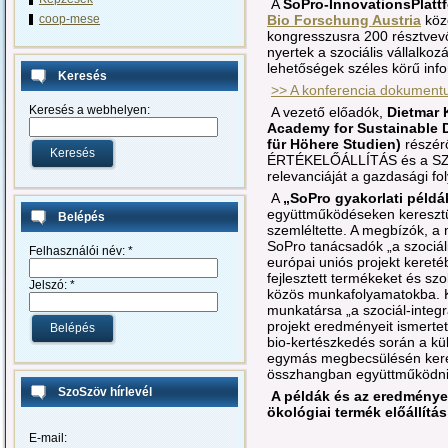
A
SoPro-InnovationsPlatt
Bio Forschung Austria
köz
coop-mese
kongresszusra 200 résztvevő
nyertek a szociális vállalkoz
lehetőségek széles körű inf
Keresés
>> A konferencia dokument
Keresés a webhelyen:
A vezető előadók,
Dietmar 
Academy for Sustainable 
für Höhere Studien)
részér
ÉRTÉKELŐÁLLÍTÁS és a 
relevanciáját a gazdasági fo
A
„SoPro gyakorlati példá
együttműködéseken keresztül
Belépés
szemléltette. A megbízók, a 
SoPro tanácsadók „a szociál
Felhasználói név:
*
európai uniós projekt kereté
fejlesztett termékeket és sz
Jelszó:
*
közös munkafolyamatokba. K
munkatársa „a szociál-integ
projekt eredményeit ismertet
bio-kertészkedés során a k
egymás megbecsülésén keres
összhangban együttműködni
SzoSzöv hírlevél
A példák és az eredmények
ökológiai termék előállítás
E-mail: