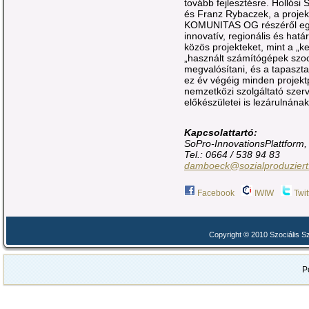
tovább fejlesztésre. Hollósi
és Franz Rybaczek, a projek
KOMUNITAS OG részéről egye
innovatív, regionális és hat
közös projekteket, mint a „
„használt számítógépek szoc
megvalósítani, és a tapaszta
ez év végéig minden projekt
nemzetközi szolgáltató szerv
előkészületei is lezárulnának
Kapcsolattartó:
SoPro-InnovationsPlattfor
Tel.: 0664 / 538 94 83
damboeck@sozialproduziert
Facebook
IWIW
Twit
Copyright © 2010 Szociális 
P