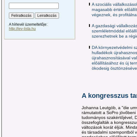
A szociális vállalkozás
magasabb érték előállí
végeznek, és profitálna
A hírlevél üzemeltetője:
A gazdasági vállalkoz
http://lev-lista.hu
szemléletmóddal előállí
szerezhetnek be a régi
DA környezetvédelmi s
hulladékok újrahasznosí
újrahasznosításával va
előállításához és új te
ökodesig ösztönzéséve
A kongresszus tar
Johanna Leutgöb, a "die umw
rámutatott a SoPro jövőben
tudományos szakértőjével, 
összefoglalták a kongresszu
változások korát éljük. Mind
és társadalmi szempontból vá