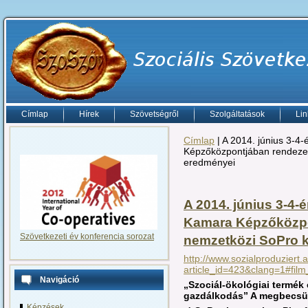
Címlap
Hírek
Szövetségről
Szolgáltatások
Lin
Címlap
| A 2014. június 3-4
Képzőközpontjában rendezet
eredményei
A 2014. június 3-4
Kamara Képzőközpo
Szövetkezeti év konferencia sorozat
nemzetközi SoPro 
http://www.sozialproduziert.
article_id=423&clang=1#film
Navigáció
„Szociál-ökológiai termék 
gazdálkodás” A megbecsü
Képzések