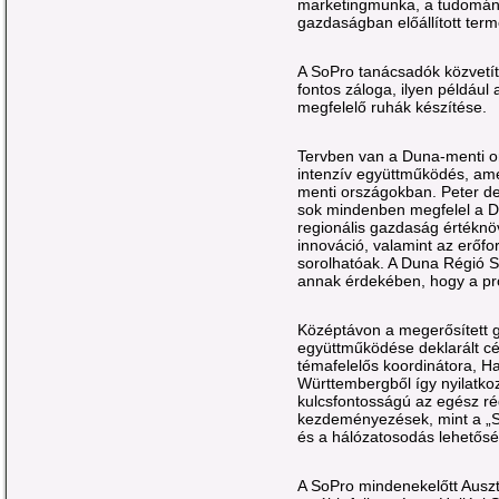
marketingmunka, a tudomány
gazdaságban előállított ter
A SoPro tanácsadók közvetí
fontos záloga, ilyen például
megfelelő ruhák készítése.
Tervben van a Duna-menti 
intenzív együttműködés, ame
menti országokban. Peter de 
sok mindenben megfelel a D
regionális gazdaság értéknö
innováció, valamint az erőfo
sorolhatóak. A Duna Régió S
annak érdekében, hogy a proj
Középtávon a megerősített g
együttműködése deklarált cé
témafelelős koordinátora, H
Württembergből így nyilatkoz
kulcsfontosságú az egész ré
kezdeményezések, mint a „So
és a hálózatosodás lehetősé
A SoPro mindenekelőtt Ausz