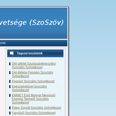
olat
Tagszervezeteink
Dél-alföldi Gazdaságfejlesztési
Szociális Szövetkezet
Dél-Békési Falukép Szociális
Szövetkezet
Egerági Szociális Szövetkezet
Egészségkövet Szociális
Szövetkezet
EMMET Első Magyar Megújuló
Energia Termelő Szociális
Szövetkezet
Érted, Együtt Szociális Szövetkezet
Fanyűvő Szociális Szövetkezet