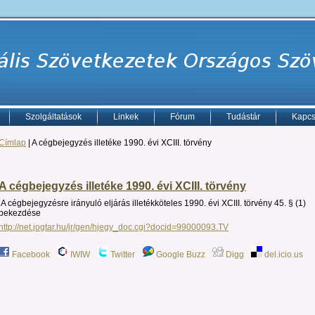
Szolgáltatások
Linkek
Fórum
Tudástár
Kapcs
Címlap
| A cégbejegyzés illetéke 1990. évi XCIII. törvény
A cégbejegyzés illetéke 1990. évi XCIII. törvény
A cégbejegyzésre irányuló eljárás illetékköteles 1990. évi XCIII. törvény 45. § (1)
bekezdése
http://net.jogtar.hu/jr/gen/hjegy_doc.cgi?docid=99000093.TV
Facebook
IWIW
Twitter
Google Buzz
Digg
del.icio.us