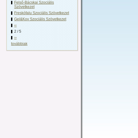
Felső-Bácskai Szociális
Szövetkezet
Freskófalu Szociális Szövetkezet
Gel&Kov Szociális Szövetkezet
‹‹
2 / 5
››
továbbiak