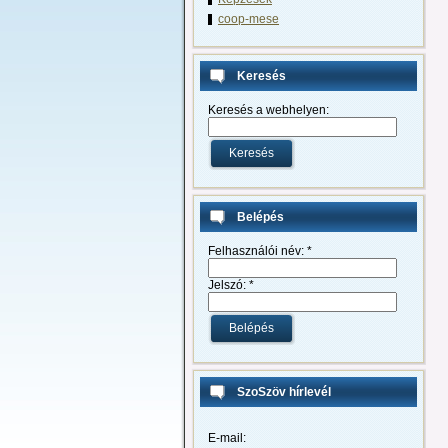
coop-mese
Keresés
Keresés a webhelyen:
Belépés
Felhasználói név:
*
Jelszó:
*
SzoSzöv hírlevél
E-mail: