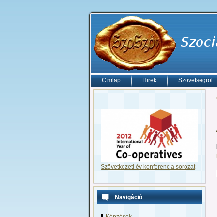
Címlap
Hírek
Szövetségről
Szövetkezeti év konferencia sorozat
Navigáció
Képzések