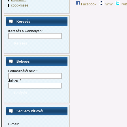
Facebook
IWIW
Twit
coop-mese
Keresés
Keresés a webhelyen:
Belépés
Felhasználói név:
*
Jelszó:
*
SzoSzöv hírlevél
E-mail: