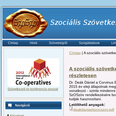
Címlap
Hírek
Szövetségről
Szolgáltatások
Lin
Címlap
| A szociális szövetk
A szociális szövetk
részletesen
Dr. Deák Dániel a Corvinus 
2015 év eleji állapotnak meg
Szövetkezeti év konferencia sorozat
vonatkozó - szinte mindenre k
SzOSzöv rendelkezésére bocs
tudják hasznosítani.
Letölthető anyagok:
Navigáció
deakdaniaelszocszov.pdf
Képzések