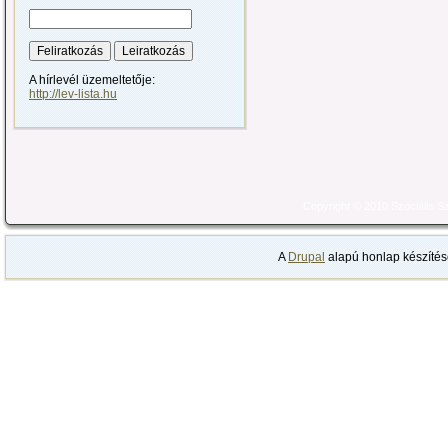
A hírlevél üzemeltetője:
http://lev-lista.hu
Copyright © 2010 Szociális 
A
Drupal
alapú honlap készítés