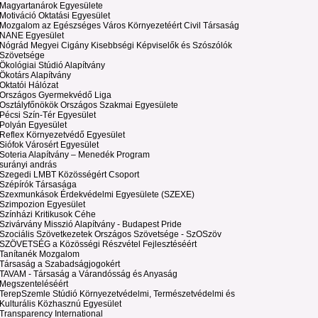
Magyartanárok Egyesülete
Motiváció Oktatási Egyesület
Mozgalom az Egészséges Város Környezetéért Civil Társaság
NANE Egyesület
Nógrád Megyei Cigány Kisebbségi Képviselők és Szószólók
Szövetsége
Ökológiai Stúdió Alapítvány
Ökotárs Alapítvány
Oktatói Hálózat
Országos Gyermekvédő Liga
Osztályfőnökök Országos Szakmai Egyesülete
Pécsi Szín-Tér Egyesület
Polyán Egyesület
Reflex Környezetvédő Egyesület
Siófok Városért Egyesület
Soteria Alapítvány – Menedék Program
surányi andrás
Szegedi LMBT Közösségért Csoport
Szépírók Társasága
Szexmunkások Érdekvédelmi Egyesülete (SZEXE)
Szimpozion Egyesület
Színházi Kritikusok Céhe
Szivárvány Misszió Alapítvány - Budapest Pride
Szociális Szövetkezetek Országos Szövetsége - SzOSzöv
SZÖVETSÉG a Közösségi Részvétel Fejlesztéséért
Tanítanék Mozgalom
Társaság a Szabadságjogokért
TAVAM - Társaság a Várandósság és Anyaság
Megszenteléséért
TerepSzemle Stúdió Környezetvédelmi, Természetvédelmi és
Kulturális Közhasznú Egyesület
Transparency International