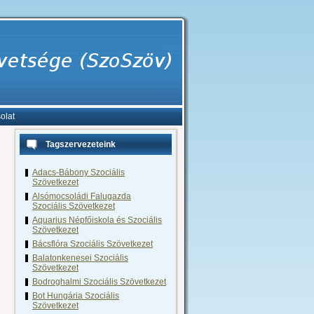
olat
Tagszervezeteink
Adacs-Bábony Szociális
Szövetkezet
Alsómocsoládi Falugazda
Szociális Szövetkezet
Aquarius Népfőiskola és Szociális
Szövetkezet
Bácsflóra Szociális Szövetkezet
Balatonkenesei Szociális
Szövetkezet
Bodroghalmi Szociális Szövetkezet
Bot Hungária Szociális
Szövetkezet