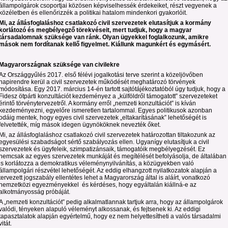
állampolgárok csoportjai közösen képviselhessék érdekeiket, részt vegyenek a
közéletben és ellenőrizzék a politikai hatalom mindenkori gyakorlóit.
Mi, az állásfoglaláshoz csatlakozó civil szervezetek elutasítjuk a kormány
korlátozó és megbélyegző törekvéseit, mert tudjuk, hogy a magyar
társadalomnak szüksége van ránk. Olyan ügyekkel foglalkozunk, amikre
mások nem fordítanak kellő figyelmet. Kiállunk magunkért és egymásért.
Magyarországnak szüksége van civilekre
Az Országgyűlés 2017. első félévi jogalkotási terve szerint a közeljövőben
napirendre kerül a civil szervezetek működését meghatározó törvények
módosítása. Egy 2017. március 14-én tartott sajtótájékoztatóból úgy tudjuk, hogy a
Fidesz ötpárti konzultációt kezdeményez a „külföldről támogatott” szervezeteket
érintő törvénytervezetről. A kormány erről „nemzeti konzultációt” is kíván
kezdeményezni, egyelőre ismeretlen tartalommal. Egyes politikusok azonban
odáig mentek, hogy egyes civil szervezetek „eltakarításának” lehetőségét is
felvetették, míg mások idegen ügynököknek nevezték őket.
Mi, az állásfoglaláshoz csatlakozó civil szervezetek határozottan tiltakozunk az
egyesülési szabadságot sértő szabályozás ellen. Ugyanígy elutasítjuk a civil
szervezetek és ügyfeleik, szimpatizánsaik, támogatóik megbélyegzését. Ez
nemcsak az egyes szervezetek munkáját és megítélését befolyásolja, de általában
is korlátozza a demokratikus véleménynyilvánítás, a közügyekben való
állampolgári részvétel lehetőségét. Az eddig elhangzott nyilatkozatok alapján a
tervezett jogszabály ellentétes lehet a Magyarország által is aláírt, vonatkozó
nemzetközi egyezményekkel és kérdéses, hogy egyáltalán kiállná-e az
alkotmányosság próbáját.
A „nemzeti konzultációt” pedig alkalmatlannak tartjuk arra, hogy az állampolgárok
valódi, tényeken alapuló véleményt alkossanak, és fejtsenek ki. Az eddigi
tapasztalatok alapján egyértelmű, hogy ez nem helyettesítheti a valós társadalmi
vitát.