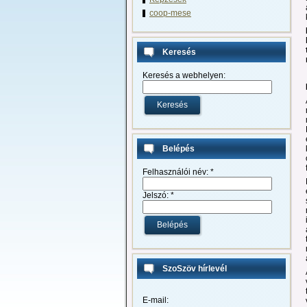
coop-mese
Keresés
Keresés a webhelyen:
Belépés
Felhasználói név:
*
Jelszó:
*
SzoSzöv hírlevél
E-mail: