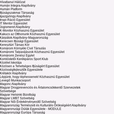
Hívatlanul Hálózat
Humán Integra Alapítvány
Humán Platform
Ifjúságszakmai Társaság
Igazgyöngy Alapítvány
Inspi-Ráció Egyesület
IT Mentor Egyesület
Jogismeret Alapítvány
K-Monitor Közhasznú Egyesület
Kakucs az Otthonunk Közhasznú Egyesület
Kárpátok Alapítvány-Magyarország
Kerecsen Ifjúsági Egyesület
Keresztúri Társas Kör
Komárom Környéki Civil Társulás
Komáromi Talpasíjászok Közhasznú Egyesület
Komáromi Zenész Egylet
Komlóstetői Kerékpáros Sport Klub
Közélet Iskolája
Közösen a Tehetséges Ifjúságért Egyesület
Közösségfejlesztők Egyesülete
Krétakör Alapítvány
Lépjünk, hogy léphessenek! Közhasznú Egyesület
Levegő Munkacsoport
Magonc Alapítvány
Magyar Drogprevenciós és Ártalomcsökkentő Szervezetek
Szövetsége
Magyar Helsinki Bizottság
Magyar LMBT Szövetség
Magyar Női Érdekérvényesítő Szövetség
Magyarország Természeti és Kulturális Örökségéért Alapítvány
Magyarországi Dúlák Egyesülete - MODULE
Magyarországi Európa Társaság