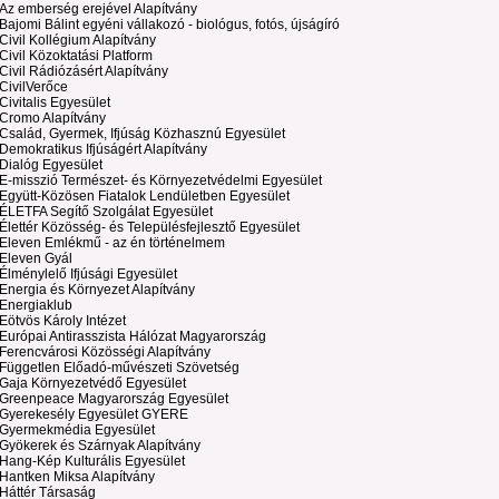
Az emberség erejével Alapítvány
Bajomi Bálint egyéni vállakozó - biológus, fotós, újságíró
Civil Kollégium Alapítvány
Civil Közoktatási Platform
Civil Rádiózásért Alapítvány
CivilVerőce
Civitalis Egyesület
Cromo Alapítvány
Család, Gyermek, Ifjúság Közhasznú Egyesület
Demokratikus Ifjúságért Alapítvány
Dialóg Egyesület
E-misszió Természet- és Környezetvédelmi Egyesület
Együtt-Közösen Fiatalok Lendületben Egyesület
ÉLETFA Segítő Szolgálat Egyesület
Élettér Közösség- és Településfejlesztő Egyesület
Eleven Emlékmű - az én történelmem
Eleven Gyál
Élménylelő Ifjúsági Egyesület
Energia és Környezet Alapítvány
Energiaklub
Eötvös Károly Intézet
Európai Antirasszista Hálózat Magyarország
Ferencvárosi Közösségi Alapítvány
Független Előadó-művészeti Szövetség
Gaja Környezetvédő Egyesület
Greenpeace Magyarország Egyesület
Gyerekesély Egyesület GYERE
Gyermekmédia Egyesület
Gyökerek és Szárnyak Alapítvány
Hang-Kép Kulturális Egyesület
Hantken Miksa Alapítvány
Háttér Társaság