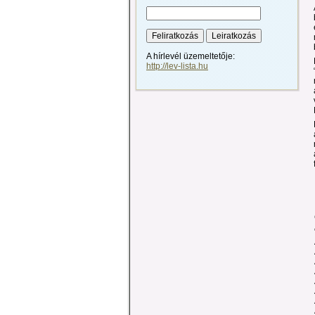
A hírlevél üzemeltetője:
http://lev-lista.hu