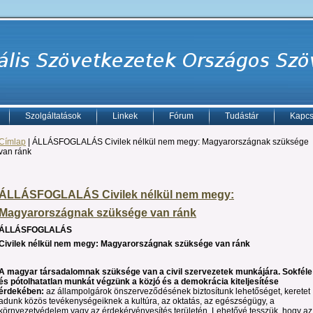
Szolgáltatások
Linkek
Fórum
Tudástár
Kapcs
Címlap
| ÁLLÁSFOGLALÁS Civilek nélkül nem megy: Magyarországnak szüksége
van ránk
ÁLLÁSFOGLALÁS Civilek nélkül nem megy:
Magyarországnak szüksége van ránk
ÁLLÁSFOGLALÁS
Civilek nélkül nem megy: Magyarországnak szüksége van ránk
A magyar társadalomnak szüksége van a civil szervezetek munkájára. Sokféle
és pótolhatatlan munkát végzünk a közjó és a demokrácia kiteljesítése
érdekében:
az állampolgárok önszerveződésének biztosítunk lehetőséget, keretet
adunk közös tevékenységeiknek a kultúra, az oktatás, az egészségügy, a
környezetvédelem vagy az érdekérvényesítés területén. Lehetővé tesszük, hogy az