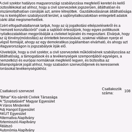
A civil szektor hatályos magyarországi szabályozása megfelelő keretet és kellő
biztosítékokat ad ahhoz, hogy a civil szervezetek jogszerűen, átláthatóan és
elszámoltathatóan csinálják azt, amire létrejöttek. Gazdálkodásának átláthatósága
ma is kielégítően szabályozott terület, a sajtónyilatkozatokban emlegetett adatok
bárki által megismerhetőek.
Ezért elfogadhatatlannak tartjuk, hogy az új jogalkotási elképzelésekről és a
“nemzeti konzultációról” csak a sajtóból értesüljünk, hogy egyes politikusok
nyilatkozataikban megpróbálják a civileket lejáratni és megosztani. Elvárjuk, hogy
az új törvény(módosítás) az érintettek bevonásával, szakmai vitában nyerje el
végső formáját, ahogy az egy demokratikus jogállamban elvárható, és ahogy azt
Magyarországon is jogszabályok írják elő.
Követeljük, hogy a civil szektor, a civil szervezetek működésének szabályozása az
átláthatóság, a támogatások és a tevékenységek szempontjából egységes, a
nemzetközi és európai normáknak megfelelő legyen, és biztosítsa az
állampolgárok jogát ahhoz, hogy szabadon szerveződjenek és keressenek
forrásokat tevékenységükhöz.
Csatlakozók
Csatlakozó szervezet
108
száma:
"Bihar" Kis-sárréti Civilek Társasága
A "Szoptatásért" Magyar Egyesület
A Város Mindenkié
Adj Hangot Egyesület
AKUT Egyesület
Alternatíva Alapítvány
Artemisszió Alapítvány
Átlátszó
Autonómia Alapítvány