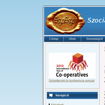
Címlap
Hírek
Szövetségről
Szövetkezeti év konferencia sorozat
Navigáció
Képzések