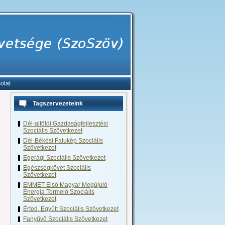
olat
Tagszervezeteink
Dél-alföldi Gazdaságfejlesztési
Szociális Szövetkezet
Dél-Békési Falukép Szociális
Szövetkezet
Egerági Szociális Szövetkezet
Egészségkövet Szociális
Szövetkezet
EMMET Első Magyar Megújuló
Energia Termelő Szociális
Szövetkezet
Érted, Együtt Szociális Szövetkezet
Fanyűvő Szociális Szövetkezet