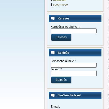
coop-mese
Keresés
Keresés a webhelyen:
Belépés
Felhasználói név:
*
Jelszó:
*
SzoSzöv hírlevél
E-mail: