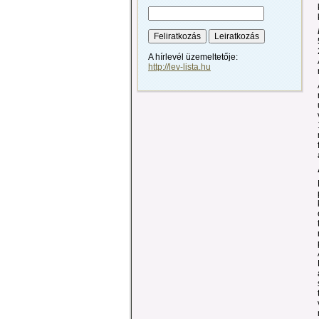
A hírlevél üzemeltetője:
http://lev-lista.hu