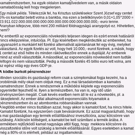
kamatrendszerben, ha egyik oldalon kamatjővedelem van, a másik oldalon
kamatadósság kell hogy megjelenjen.
Egy másik példa
. Tételezzük fel, ha Krisztus születésekor Szent József egy centet
5%-os kamattal betett volna a bankba, ma ezen a betétkönyvön 0,01×1,05^2000 =
23.911.022.000.000.000.000.000.000.000.000.000.000.000,- euro lenne.
Aranyban kifejezve, több mint 200 milliárd földnagyságú aranygolyó ez. Hihetetlen,
nem!?
Az embertől az exponenciális növekedés teljesen idegen és ezért ennek hatásáról
nincs elképzelése, intuíciója. Pl. Egy kisérletben megkérdezték az embereket, ha
ugyanazért a munkáért két fizetési alternatívát ajánlanának fel egy évig, melyiket
választaná. Az egyik fizetés az volt, hogy heti 10.000,- eurot fizetnek, a másik, hogy
1 centet az első hétre és minden rákövetkezőre ennek a dupláját. Az emberek
mind az elsőt választották. A másodikat, az exponenciális növekedést nem tudták
felfogni és nem választották. Pedig a második fizetés 45 billio euro lett volna, ami
az egész világ egy éves GDP-je.
A ködbe burkolt pénzrendszer
Minden szociális és gazdasági reform csak a szimptomákat fogja kezelni, ha a
problémák mély okait nem oldjuk meg. Ez a mai társadalomban a kamatos
kamatrendszer. Ennek a rendszernek a működési képlete egy exponenciális
egyenlettel fejezhető ki. Ilyen a természetben, ha van is, egy idő után
törvényszerűen megáll. Csak kevés esetben nem áll le ez a növekedés, pl. a
ráksejteknél. Az ember által alkalmazott exponenciális folyamatok a
pénzrendszerben és az atombomba robbanásában vannak.
A legtöbb ember nincs tisztában azzal, hogy akkor is kamatot fizet, ha nincs hitele.
Kamatot fizetünk, ha egyszerűen csak bevásárolunk. Ez azzal magyarázható, hogy
a mai gazdaságban egy termék előállításához invesztícióra, azaz kölcsönre van
szükség. A kölcsön költségeit, a kamatot be kell számítani a termék árába. A
termékben rejtőzködő kamat nagysága attól függ, hogy mekkora kölcsönre és
visszafizetési időre volt szükség a termék előállításánál. Egyes esetekben a kamat
még a 80%-ot is elérheti, például az ingatlamoknál.