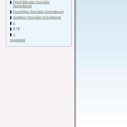
Felső-Bácskai Szociális
Szövetkezet
Freskófalu Szociális Szövetkezet
Gel&Kov Szociális Szövetkezet
‹‹
2 / 5
››
továbbiak