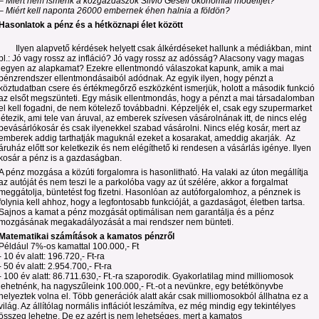
– Miért nem ismerik a közgazdászok Silvio Gesell ökonómiai modelljét?
– Miért kell naponta 26000 embernek éhen halnia a földön?
Hasonlatok a pénz és a hétköznapi élet között
Ilyen alapvető kérdések helyett csak álkérdéseket hallunk a médiákban, mint
pl.: Jó vagy rossz az infláció? Jó vagy rossz az adósság? Alacsony vagy magas
legyen az alapkamat? Ezekre ellentmondó válaszokat kapunk, amik a mai
pénzrendszer ellentmondásaiból adódnak. Az egyik ilyen, hogy pénzt a
köztudatban csere és értékmegőrző eszközként ismerjük, holott a második funkció
az elsőt megszünteti. Egy másik ellentmondás, hogy a pénzt a mai társadalomban
el kell fogadni, de nem kötelező továbbadni. Képzeljék el, csak egy szupermarket
létezik, ami tele van áruval, az emberek szívesen vásárolnának itt, de nincs elég
bevásárlókosár és csak ilyenekkel szabad vásárolni. Nincs elég kosár, mert az
emberek addig tarthatják maguknál ezeket a kosarakat, ameddig akarják. Az
áruház előtt sor keletkezik és nem elégíthető ki rendesen a vásárlás igénye. Ilyen
kosár a pénz is a gazdaságban.
A pénz mozgása a közúti forgalomra is hasonlitható. Ha valaki az úton megállítja
az autóját és nem teszi le a parkolóba vagy az út szélére, akkor a forgalmat
meggátolja, büntetést fog fizetni. Hasonlóan az autóforgalomhoz, a pénznek is
folynia kell ahhoz, hogy a legfontosabb funkcióját, a gazdaságot, életben tartsa.
Sajnos a kamat a pénz mozgását optimálisan nem garantálja és a pénz
mozgásának megakadályozását a mai rendszer nem bünteti.
Matematikai számítások a kamatos pénzről
Például 7%-os kamattal 100.000,- Ft
- 10 év alatt: 196.720,- Ft-ra
- 50 év alatt: 2.954.700,- Ft-ra
- 100 év alatt: 86.711.630,- Ft.-ra szaporodik. Gyakorlatilag mind milliomosok
lehetnénk, ha nagyszűleink 100.000,- Ft.-ot a nevünkre, egy betétkönyvbe
helyeztek volna el. Több generációk alatt akár csak milliomosokból állhatna ez a
világ. Az állítólag normális inflációt leszámítva, ez még mindig egy tekintélyes
összeg lehetne. De ez azért is nem lehetséges, mert a kamatos