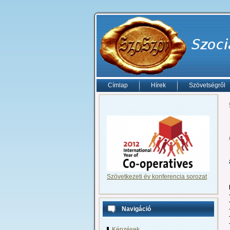
Címlap
Hírek
Szövetségről
Szövetkezeti év konferencia sorozat
Navigáció
Képzések