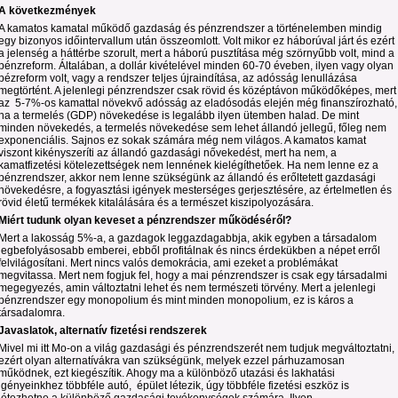
A következmények
A kamatos kamatal működő gazdaság és pénzrendszer a történelemben mindig
egy bizonyos időintervallum után összeomlott. Volt mikor ez háborúval járt és ezért
a jelenség a háttérbe szorult, mert a háború pusztítása még szörnyűbb volt, mind a
pénzreform. Általában, a dollár kivételével minden 60-70 éveben, ilyen vagy olyan
pézreform volt, vagy a rendszer teljes újraindítása, az adósság lenullázása
megtörtént. A jelenlegi pénzrendszer csak rövid és középtávon működőképes, mert
az 5-7%-os kamattal növekvő adósság az eladósodás elején még finanszírozható,
ha a termelés (GDP) növekedése is legalább ilyen ütemben halad. De mint
minden növekedés, a termelés növekedése sem lehet állandó jellegű, főleg nem
exponenciális. Sajnos ez sokak számára még nem világos. A kamatos kamat
viszont kikényszeríti az állandó gazdasági nővekedést, mert ha nem, a
kamatfizetési kötelezettségek nem lennének kielégíthetőek. Ha nem lenne ez a
pénzrendszer, akkor nem lenne szükségünk az állandó és erőltetett gazdasági
növekedésre, a fogyasztási igények mesterséges gerjesztésére, az értelmetlen és
rövid életű termékek kitalálására és a természet kiszipolyozására.
Miért tudunk olyan keveset a pénzrendszer működéséről?
Mert a lakosság 5%-a, a gazdagok leggazdagabbja, akik egyben a társadalom
legbefolyásosabb emberei, ebből profitálnak és nincs érdekükben a népet erről
felvilágosítani. Mert nincs valós demokrácia, ami ezeket a problémákat
megvitassa. Mert nem fogjuk fel, hogy a mai pénzrendszer is csak egy társadalmi
megegyezés, amin változtatni lehet és nem természeti törvény. Mert a jelenlegi
pénzrendszer egy monopolium és mint minden monopolium, ez is káros a
társadalomra.
Javaslatok, alternatív fizetési rendszerek
Mivel mi itt Mo-on a világ gazdasági és pénzrendszerét nem tudjuk megváltoztatni,
ezért olyan alternatívákra van szükségünk, melyek ezzel párhuzamosan
működnek, ezt kiegészítik. Ahogy ma a különböző utazási és lakhatási
igényeinkhez többféle autó, épület létezik, úgy többféle fizetési eszköz is