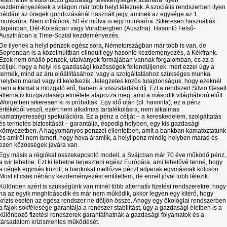
létezhetne a különböző gazdasági tevékenységek számára. Ilyen
kezdeményezések a világon már több helyt léteznek. A szociális rendszerben ilyen
például az öregek gondozásánál használt jegy, aminek az egysége az 1
munkaóra. Nem inflálódik, 50 év múlva is egy munkaóra. Sikeresen használják
Japánban, Dél-Koreában vagy Voralbergben (Ausztria). Hasonló Felső-
Ausztriában a Time-Sozial kezdeményezés.
De ilyenek a helyi pénzek egész sora, Németországban már több is van, de
Sopronban is a közelmúltban elindult egy hasonló kezdeményezés, a Kékfrank.
Ezek nem önálló pénzek, utalványok formájában vannak forgalomban, és az a
céljuk, hogy a helyi kis gazdasági közösségek fellendüljenek, mert ezzel úgy a
termék, mind az áru előállításához, vagy a szolgáltatáshoz szükséges munka
helyben marad vagy itt keletkezik. Jelegzetes közös tulajdonságuk, hogy ezeknél
nem a kamat a mozgató erő, hanem a visszatartási díj. Ezt a rendszert Silvio Gesell
alternatív közgazdasági elmélete alapozza meg, amit a második világháború előtt
Wörgelben sikeresen ki is próbáltak. Egy idő után (pl. havonta), ez a pénz
értékéből veszít, ezért nem alkalmas tartalékolásra, nem alkalmas
kamatnyerességi spekulációra. Ez a pénz a célját – a kereskedelem, szolgáltatás
és termelés biztosítását – garantálja, éspedig helyben, egy kis gazdasági
környezetben. A hagyományos pénzzel ellentétben, amit a bankban kamatoztatunk
és amiről nem ismert, hogy hova áramlik, a helyi pénz mindig helyben marad és
ezen közösségek javára van.
Egy másik a régiókat összekapcsoló modell, a Svájcban már 70 éve működő pénz,
a wir lehetne. Ezt ki lehetne terjeszteni egész Európára, ami lehetővé tenné, hogy
a cégek egymás között, a bankokat mellőzve pénzt adjanak egymásnak kölcsön.
Most itt csak néhány kezdeményezést említettem, de ennél jóval több létezik.
Különben azért is szükségünk van minél több alternatív fizetési rendszerekre, hogy
ha az egyik meghibásodik és már nem működik, akkor legyen egy kitérő, hogy
krízis esetén az egész rendszer ne dőljön össze. Ahogy egy ökológiai rendszerben
a fajok sokfélesége garantálja a rendszer stabilitást, úgy a gazdasági életben is a
különböző fizetési rendszerek garantálhatnák a gazdasági folyamatok és a
társadalom krízismentes működését.