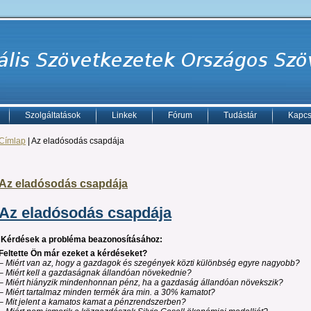
Szolgáltatások
Linkek
Fórum
Tudástár
Kapcs
Címlap
| Az eladósodás csapdája
Az eladósodás csapdája
Az eladósodás csapdája
Kérdések a probléma beazonosításához:
Feltette Ön már ezeket a kérdéseket?
–
Miért van az, hogy a gazdagok és szegények közti különbség egyre nagyobb?
– Miért kell a gazdaságnak állandóan növekednie?
– Miért hiányzik mindenhonnan pénz, ha a gazdaság állandóan növekszik?
– Miért tartalmaz minden termék ára min. a 30% kamatot?
– Mit jelent a kamatos kamat a pénzrendszerben?