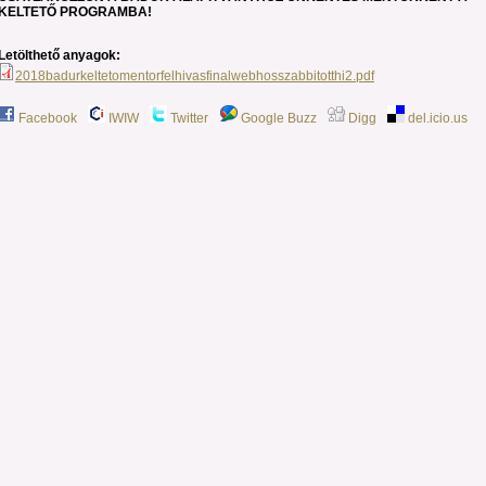
KELTETŐ PROGRAMBA!
Letölthető anyagok:
2018badurkeltetomentorfelhivasfinalwebhosszabbitotthi2.pdf
Facebook
IWIW
Twitter
Google Buzz
Digg
del.icio.us