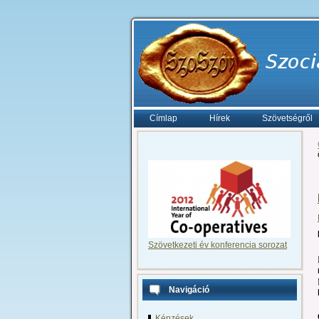
Címlap
Hírek
Szövetségről
Szövetkezeti év konferencia sorozat
Navigáció
Képzések