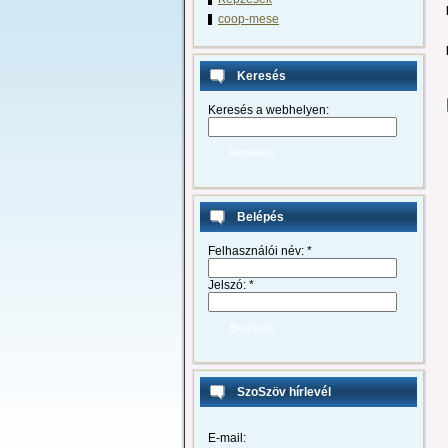
coop-mese
Keresés
Keresés a webhelyen:
Belépés
Felhasználói név:
*
Jelszó:
*
SzoSzöv hírlevél
E-mail: