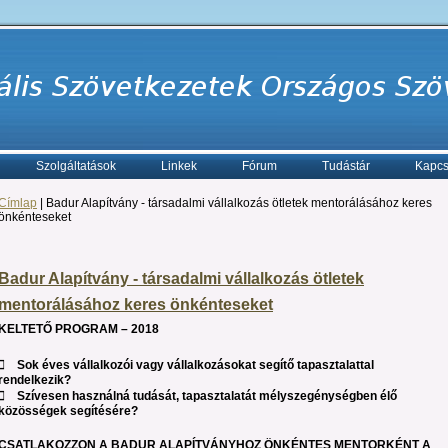
Szolgáltatások
Linkek
Fórum
Tudástár
Kapcs
Címlap
| Badur Alapítvány - társadalmi vállalkozás ötletek mentorálásához keres
önkénteseket
Badur Alapítvány - társadalmi vállalkozás ötletek
mentorálásához keres önkénteseket
KELTETŐ PROGRAM – 2018
 Sok éves vállalkozói vagy vállalkozásokat segítő tapasztalattal
rendelkezik?
 Szívesen használná tudását, tapasztalatát mélyszegénységben élő
közösségek segítésére?
CSATLAKOZZON A BADUR ALAPÍTVÁNYHOZ ÖNKÉNTES MENTORKÉNT A