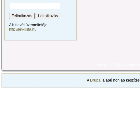
A hírlevél üzemeltetője:
http://lev-lista.hu
Copyright © 2010 Szociális 
A
Drupal
alapú honlap készítés