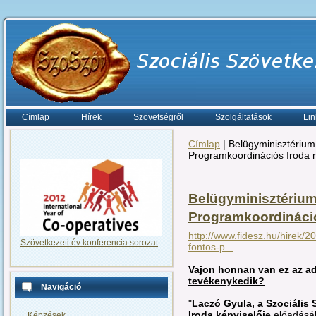
Címlap
Hírek
Szövetségről
Szolgáltatások
Lin
Címlap
| Belügyminisztérium
Programkoordinációs Iroda 
Belügyminisztérium
Programkoordináció
http://www.fidesz.hu/hirek/2
Szövetkezeti év konferencia sorozat
fontos-p...
Vajon honnan van ez az ad
tevékenykedik?
Navigáció
"
Laczó Gyula, a Szociális
Iroda képviselője
előadásába
Képzések