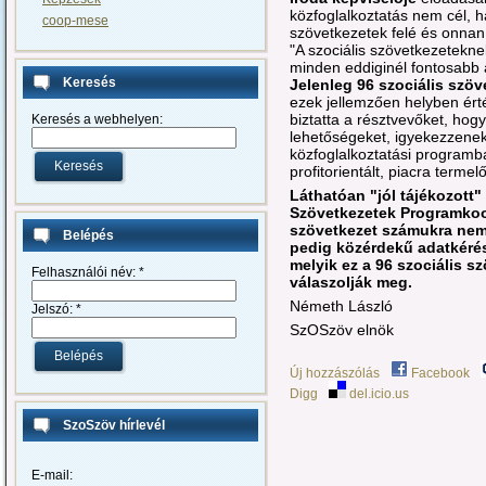
közfoglalkoztatás nem cél, h
coop-mese
szövetkezetek felé és onnan
"A szociális szövetkezetek
minden eddiginél fontosabb 
Keresés
Jelenleg 96 szociális szö
ezek jellemzően helyben érté
biztatta a résztvevőket, hogy
Keresés a webhelyen:
lehetőségeket, igyekezzenek
közfoglalkoztatási programb
profitorientált, piacra termel
Láthatóan "jól tájékozott"
Szövetkezetek Programkoor
szövetkezet számukra nem 
Belépés
pedig közérdekű adatkéré
melyik ez a 96 szociális s
Felhasználói név:
*
válaszolják meg.
Németh László
Jelszó:
*
SzOSzöv elnök
Új hozzászólás
Facebook
Digg
del.icio.us
SzoSzöv hírlevél
E-mail: