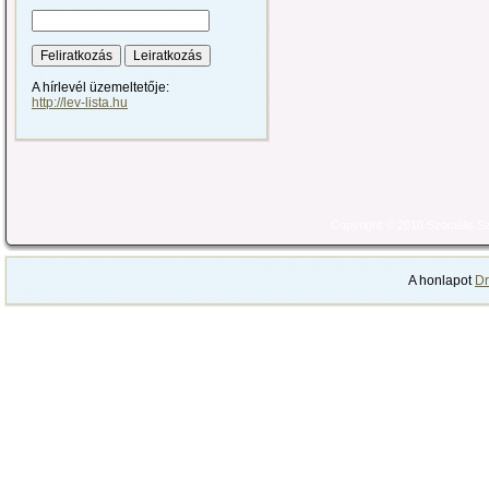
A hírlevél üzemeltetője:
http://lev-lista.hu
Copyright © 2010 Szociális 
A honlapot
Dr