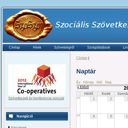
Címlap
Hírek
Szövetségről
Szolgáltatások
Lin
Címlap
|
Naptár
Év
Hónap
Hét
Nap
« Előző
2
Hétfő
Kedd
Szerd
Szövetkezeti év konferencia sorozat
23
1
2
24
8
9
1
Navigáció
Képzések