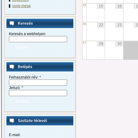
25
coop-mese
15
16
1
Keresés
26
22
23
2
Keresés a webhelyen:
27
29
30
Belépés
Felhasználói név:
*
Jelszó:
*
SzoSzöv hírlevél
E-mail: