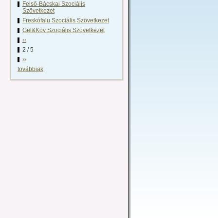
Felső-Bácskai Szociális
Szövetkezet
Freskófalu Szociális Szövetkezet
Gel&Kov Szociális Szövetkezet
‹‹
2 / 5
››
továbbiak