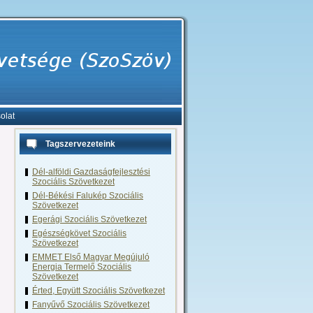
olat
Tagszervezeteink
Dél-alföldi Gazdaságfejlesztési
Szociális Szövetkezet
Dél-Békési Falukép Szociális
Szövetkezet
Egerági Szociális Szövetkezet
Egészségkövet Szociális
Szövetkezet
EMMET Első Magyar Megújuló
Energia Termelő Szociális
Szövetkezet
Érted, Együtt Szociális Szövetkezet
Fanyűvő Szociális Szövetkezet