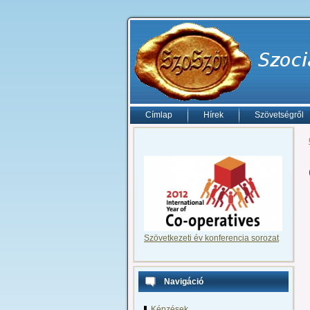
Címlap
Hírek
Szövetségről
Szövetkezeti év konferencia sorozat
Navigáció
Képzések