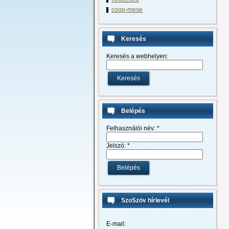
coop-mese
Keresés
Keresés a webhelyen:
Belépés
Felhasználói név:
*
Jelszó:
*
SzoSzöv hírlevél
E-mail: