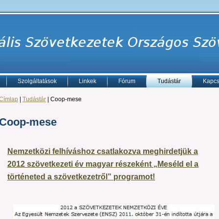
Szolgáltatások
Linkek
Fórum
Tudástár
Kapcs
Címlap
|
Tudástár
| Coop-mese
Coop-mese
Nemzetközi felhíváshoz csatlakozva meghirdetjük a
2012 szövetkezeti év magyar részeként „Meséld el a
történeted a szövetkezetről” programot!