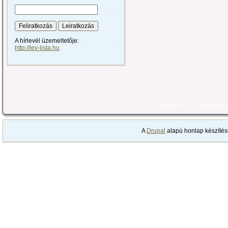
A hírlevél üzemeltetője:
http://lev-lista.hu
Copyright © 2010 Szociális 
A
Drupal
alapú honlap készítés