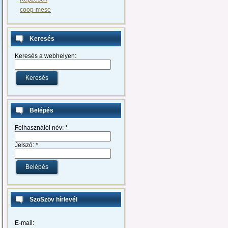
coop-mese
Keresés
Keresés a webhelyen:
Belépés
Felhasználói név:
*
Jelszó:
*
SzoSzöv hírlevél
E-mail: