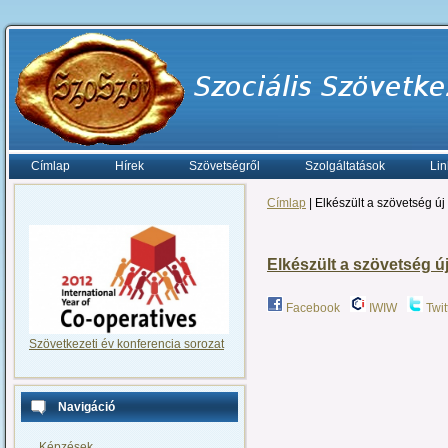
Címlap
Hírek
Szövetségről
Szolgáltatások
Lin
Címlap
| Elkészült a szövetség új
Elkészült a szövetség ú
Facebook
IWIW
Twit
Szövetkezeti év konferencia sorozat
Navigáció
Képzések