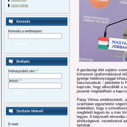
coop-mese
Keresés
Keresés a webhelyen:
Belépés
A gazdasági élet sajátos szer
Felhasználói név:
*
környezet újraformálásával elő
gyenge hatékonysággal kihaszn
Jelszó:
*
hasznosulását – jelentette ki 
kapcsán, hogy elkezdődik a sz
javaslat megtalálható a kapcs
Patay Vilmos emlékeztetett, a
számtalan egyeztetést végezte
érdekében, hogy a szövetkezet
SzoSzöv hírlevél
megfelelő legyen és a más tö
legyen. A képviselő elmondta 
elnökségeivel, vezetéseivel a
E-mail:
tartottak.