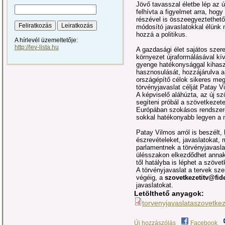
Jövő tavasszal életbe lép az új
felhívta a figyelmet arra, hog
részével is összeegyeztethető 
módosító javaslatokkal élünk 
hozzá a politikus.
A hírlevél üzemeltetője:
http://lev-lista.hu
A gazdasági élet sajátos szer
környezet újraformálásával kí
gyenge hatékonysággal kihaszn
hasznosulását, hozzájárulva 
országépítő célok sikeres me
törvényjavaslat célját Patay V
A képviselő aláhúzta, az új sz
segíteni próbál a szövetkeze
Európában szokásos rendszer
sokkal hatékonyabb legyen a
Patay Vilmos arról is beszélt, 
észrevételeket, javaslatokat,
parlamentnek a törvényjavasla
ülésszakon elkezdődhet annak 
től hatályba is léphet a szöve
A törvényjavaslat a tervek szer
végéig, a
szovetkezetitv@fid
javaslatokat.
Letölthető anyagok:
torvenyjavaslataszovetkez
Új hozzászólás
Facebook