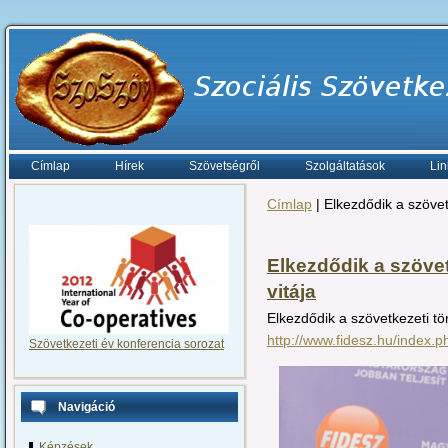
Címlap
Hírek
Szövetségről
Szolgáltatások
Lin
Címlap
| Elkezdődik a szövet
Elkezdődik a szövet
vitája
Elkezdődik a szövetkezeti tö
http://www.fidesz.hu/index
Szövetkezeti év konferencia sorozat
Navigáció
Képzések