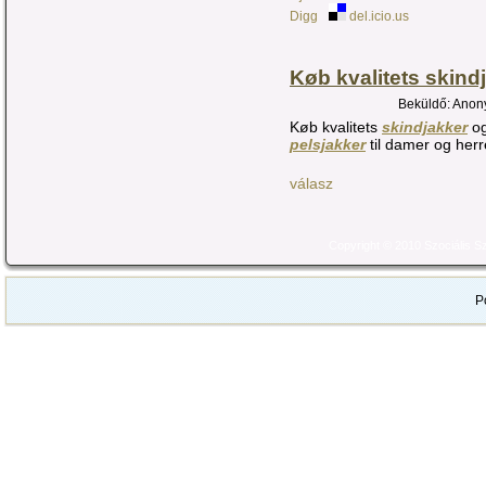
Digg
del.icio.us
Køb kvalitets skind
Beküldő: Anony
Køb kvalitets
skindjakker
o
pelsjakker
til damer og herre
válasz
Copyright © 2010 Szociális 
P