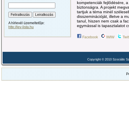
kompetenciák fejlődésére, a
biztonságra. A projekt megv
tartjuk a téma minél szélese
disszeminációját, illetve a m
tanul, hiszen nem csak a faci
A hírlevél üzemeltetője:
egymással is tapasztalatot c
http://lev-lista.hu
Facebook
IWIW
Twit
Copyright © 2010 Szociális 
P