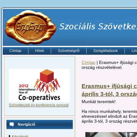
Címlap
Hírek
Szövetségről
Szolgáltatások
Lin
Címlap
| Erasmus+ ifjúsági c
ország részvételével.
Erasmus+ ifjúsági 
április 3-tól, 3 orsz
Munkát teremtek!
Szövetkezeti év konferencia sorozat
Ha nincs munkahely, terem
elnevezéssel elindult az Er
április 3-tól, 3 ország részvé
Navigáció
Képzések