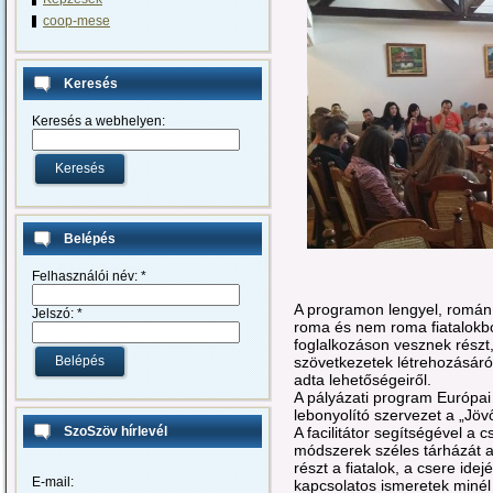
coop-mese
Keresés
Keresés a webhelyen:
Belépés
Felhasználói név:
*
A programon lengyel, román
Jelszó:
*
roma és nem roma fiatalokból
foglalkozáson vesznek részt,
szövetkezetek létrehozásár
adta lehetőségeiről.
A pályázati program Európai
lebonyolító szervezet a „Jöv
A facilitátor segítségével a
SzoSzöv hírlevél
módszerek széles tárházát a
részt a fiatalok, a csere id
E-mail:
kapcsolatos ismeretek minél 