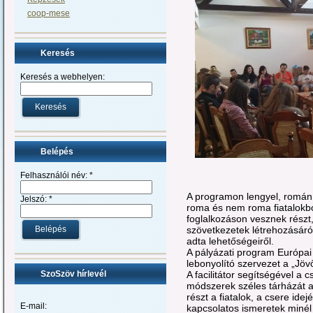
coop-mese
Keresés
Keresés a webhelyen:
Belépés
Felhasználói név:
*
A programon lengyel, román
Jelszó:
*
roma és nem roma fiatalokból
foglalkozáson vesznek részt,
szövetkezetek létrehozásár
adta lehetőségeiről.
A pályázati program Európai
lebonyolító szervezet a „Jöv
A facilitátor segítségével a
SzoSzöv hírlevél
módszerek széles tárházát a
részt a fiatalok, a csere id
E-mail:
kapcsolatos ismeretek minél 