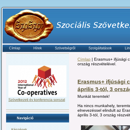
Címlap
Hírek
Szövetségről
Szolgáltatások
Lin
Címlap
| Erasmus+ ifjúsági c
ország részvételével.
Erasmus+ ifjúsági 
április 3-tól, 3 orsz
Munkát teremtek!
Szövetkezeti év konferencia sorozat
Ha nincs munkahely, terem
elnevezéssel elindult az Er
április 3-tól, 3 ország részvé
Navigáció
Képzések