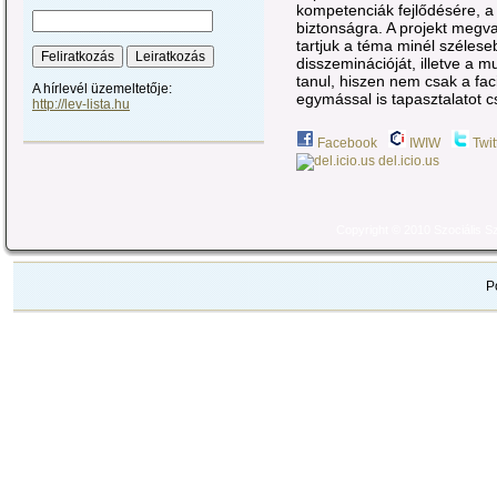
kompetenciák fejlődésére, a
biztonságra. A projekt megv
tartjuk a téma minél szélese
disszeminációját, illetve a m
tanul, hiszen nem csak a faci
A hírlevél üzemeltetője:
egymással is tapasztalatot c
http://lev-lista.hu
Facebook
IWIW
Twit
del.icio.us
Copyright © 2010 Szociális 
P