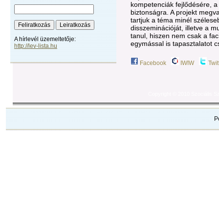
kompetenciák fejlődésére, a
biztonságra. A projekt megv
tartjuk a téma minél szélese
disszeminációját, illetve a m
tanul, hiszen nem csak a faci
A hírlevél üzemeltetője:
egymással is tapasztalatot c
http://lev-lista.hu
Facebook
IWIW
Twit
Copyright © 2010 Szociális 
P