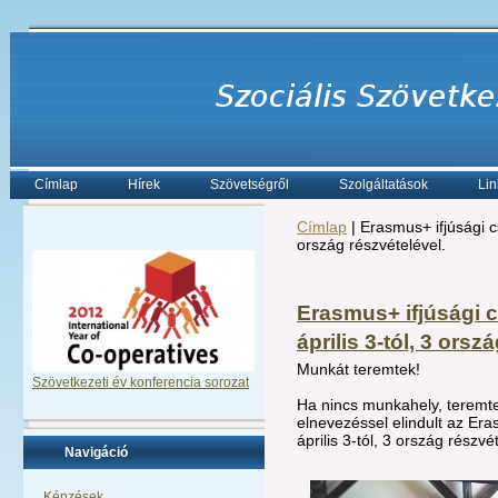
Címlap
Hírek
Szövetségről
Szolgáltatások
Lin
Címlap
| Erasmus+ ifjúsági c
ország részvételével.
Erasmus+ ifjúsági 
április 3-tól, 3 orsz
Munkát teremtek!
Szövetkezeti év konferencia sorozat
Ha nincs munkahely, terem
elnevezéssel elindult az Er
április 3-tól, 3 ország részvé
Navigáció
Képzések