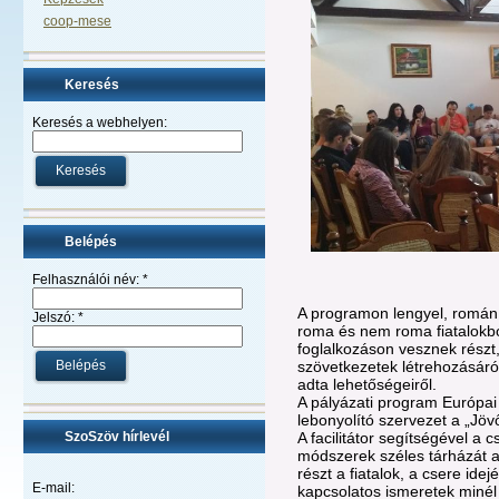
coop-mese
Keresés
Keresés a webhelyen:
Belépés
Felhasználói név:
*
A programon lengyel, román
Jelszó:
*
roma és nem roma fiatalokból
foglalkozáson vesznek részt,
szövetkezetek létrehozásár
adta lehetőségeiről.
A pályázati program Európai
lebonyolító szervezet a „Jöv
A facilitátor segítségével a
SzoSzöv hírlevél
módszerek széles tárházát a
részt a fiatalok, a csere id
E-mail:
kapcsolatos ismeretek minél 