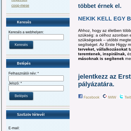
többet érnek el.
coop-mese
NEKIK KELL EGY B
Keresés
Ahhoz, hogy az életben többe
Keresés a webhelyen:
szükség: a célhoz azonban el
szükségesek – utóbbi megte
segítséget. Az Erste Higgy 
terveket, vállalkozásokat
teremtenek, inspirálnak,
é
másoknak is segítenek
meg
Belépés
Felhasználói név:
*
jelentkezz az Er
pályázatára.
Jelszó:
*
Facebook
IWIW
Twit
SzoSzöv hírlevél
E-mail: