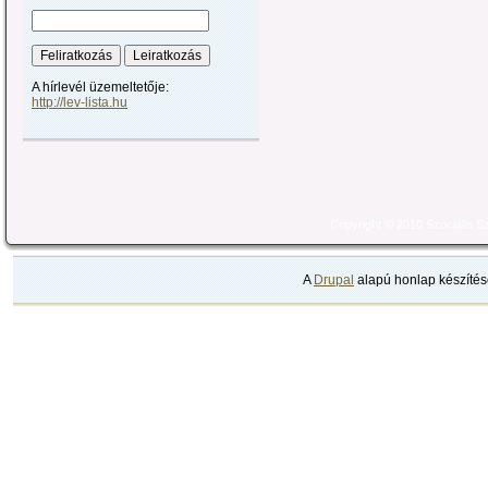
A hírlevél üzemeltetője:
http://lev-lista.hu
Copyright © 2010 Szociális 
A
Drupal
alapú honlap készítés