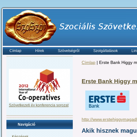
Címlap
Hírek
Szövetségről
Szolgáltatások
Lin
Címlap
| Erste Bank Higgy 
Erste Bank Higgy m
Szövetkezeti év konferencia sorozat
http://www.erstehiggymaga
Navigáció
Akik hisznek magu
Képzések