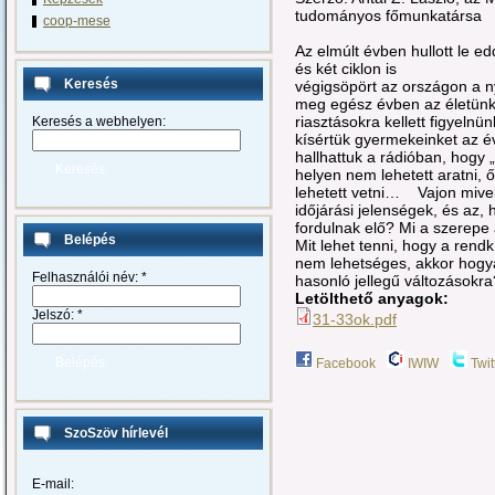
tudományos főmu
coop-mese
Az elmúlt évben hullott le 
és két ciklon is
Keresés
végigsöpört az országon a ny
meg egész évben az életünk
riasztásokra kellett figyel
Keresés a webhelyen:
kísértük gyermekeinket az é
hallhattuk a rádióban, hogy 
helyen nem lehetett aratni, 
lehetett vetni… Vajon mive
időjárási jelenségek, és az
fordulnak elő? Mi a szerepe
Belépés
Mit lehet tenni, hogy a rendk
nem lehetséges, akkor hogya
Felhasználói név:
*
hasonló jellegű változásokra
Letölthető anyagok:
Jelszó:
*
31-33ok.pdf
Facebook
IWIW
Twit
SzoSzöv hírlevél
E-mail: