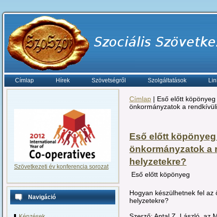
Címlap
Hírek
Szövetségről
Szolgáltatások
Lin
Címlap
| Eső előtt köpönyeg
önkormányzatok a rendkívüli
Eső előtt köpönyeg
önkormányzatok a re
helyzetekre?
Szövetkezeti év konferencia sorozat
Eső előtt köpönyeg
Hogyan készülhetnek fel az 
Navigáció
helyzetekre?
Szerző: Antal Z. László, az 
Képzések