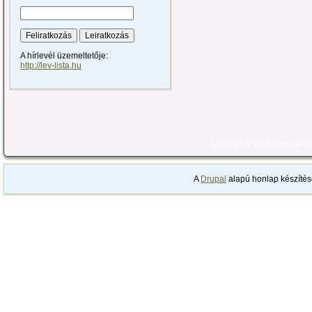
A hírlevél üzemeltetője:
http://lev-lista.hu
Copyright © 2010 Szociális 
A
Drupal
alapú honlap készítés