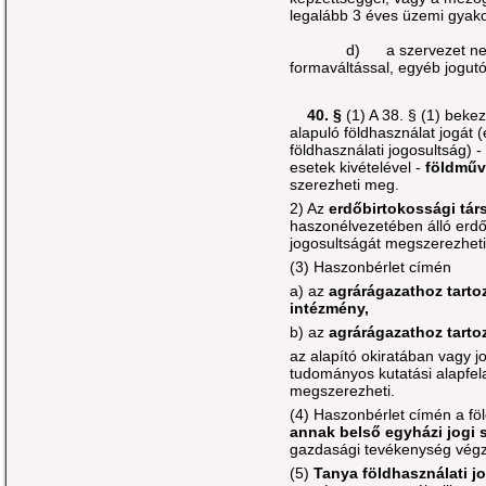
legalább 3 éves üzemi gyakor
d) a szervezet nem külö
formaváltással, egyéb jogutód
40. §
(1) A 38. § (1) bek
alapuló földhasználat jogát 
földhasználati jogosultság) 
esetek kivételével -
földműv
szerezheti meg.
2) Az
erdőbirtokossági tár
haszonélvezetében álló erdő
jogosultságát megszerezheti
(3) Haszonbérlet címén
a) az
agrárágazathoz tartoz
intézmény,
b) az
agrárágazathoz tarto
az alapító okiratában vagy 
tudományos kutatási alapfela
megszerezheti.
(4) Haszonbérlet címén a fö
annak belső egyházi jogi 
gazdasági tevékenység végz
(5)
Tanya földhasználati j