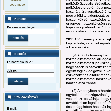
működő Szociális Szövetke
coop-mese
működése problémás a mezőg
használatára vonatkozó új s
meg a föld tulajdonjogát, é
Keresés
haszonkölcsön szerződés al
érvényes haszonkölcsön sze
fogva megszűnnek és új ha
Keresés a webhelyen:
erdőgazdasági hasznosítású 
2011 CVI törvény a közfog
kapcsolódó, valamint egyéb 
a következőket:
Belépés
„4/A. § (1) Amennyiben tö
közfoglalkoztatónál áll lega
Felhasználói név:
*
közfoglalkoztatási jogviszony
hogy szociális szövetkezet t
együtt fognak dolgozni, a kö
Jelszó:
*
eszközöket az általuk megala
közfoglalkoztatótól haszonk
használatba veheti.
(2) Amennyiben a hátrány
egybekötött mezőgazdasági 
SzoSzöv hírlevél
vesz részt, és vállalja, hogy
továbbiakban legalább két é
összefüggésben használt ingó
E-mail:
szociális szövetkezet a közf