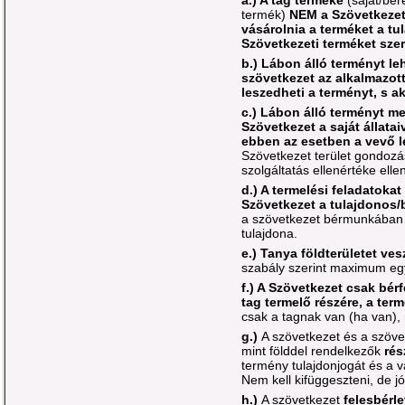
termék)
NEM a Szövetkezet
vásárolnia a terméket a tul
Szövetkezeti terméket szer
b.) Lábon álló terményt le
szövetkezet az alkalmazot
leszedheti a terményt, s a
c.) Lábon álló terményt me
Szövetkezet a saját állatai
ebben az esetben a vevő le
Szövetkezet terület gondozá
szolgáltatás ellenértéke elle
d.) A termelési feladatoka
Szövetkezet a tulajdonos/
a szövetkezet bérmunkában 
tulajdona.
e.) Tanya földterületet ve
szabály szerint maximum egy
f.) A Szövetkezet csak bér
tag termelő részére, a term
csak a tagnak van (ha van)
g.)
A szövetkezet és a szöve
mint földdel rendelkezők
rés
termény tulajdonjogát és a v
Nem kell kifüggeszteni, de j
h.)
A szövetkezet
felesbérle