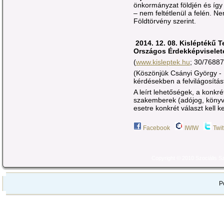
önkormányzat földjén és így
– nem feltétlenül a felén. Ne
Földtörvény szerint.
2014. 12. 08. Kisléptékű T
Országos Érdekképviselet
(
www.kisleptek.hu
; 30/7688
(Köszönjük Csányi György -
kérdésekben a felvilágosítást
A leírt lehetőségek, a konkré
szakemberek (adójog, könyve
esetre konkrét választ kell k
Facebook
IWIW
Twit
Copyright © 2010 Szociális 
P