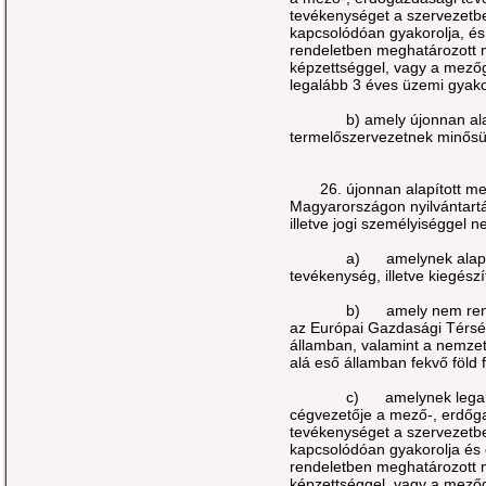
tevékenységet a szervezetbe
kapcsolódóan gyakorolja, és
rendeletben meghatározott 
képzettséggel, vagy a mezőga
legalább 3 éves üzemi gyakor
b) amely újonnan alapí
termelőszervezetnek minősü
26. újonnan alapított mez
Magyarországon nyilvántartá
illetve jogi személyiséggel 
a) amelynek alaptevék
tevékenység, illetve kiegész
b) amely nem rendelkez
az Európai Gazdasági Térsé
államban, valamint a nemzet
alá eső államban fekvő föld f
c) amelynek legalább eg
cégvezetője a mező-, erdőga
tevékenységet a szervezetbe
kapcsolódóan gyakorolja és 
rendeletben meghatározott 
képzettséggel, vagy a mezőga