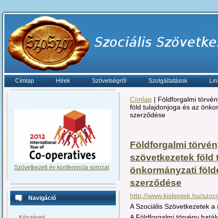
Címlap
Hírek
Szövetségről
Szolgáltatások
Lin
Címlap
| Földforgalmi törvén
föld tulajdonjoga és az önk
szerződése
Földforgalmi törvén
szövetkezetek föld 
Szövetkezeti év konferencia sorozat
önkormányzati föl
szerződése
http://www.kisleptek.hu/szoc
Navigáció
A Szociális Szövetkezetek 
A Földforgalmi törvény hat
Képzések