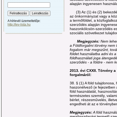
alapján ingyenesen használa
(3) Az (1) és (2) bekezdés
az önkormányzat vagy a köza
a termőföldet, a közfoglalko
A hírlevél üzemeltetője:
szerződés alapján ingyenese
http://lev-lista.hu
haszonkölcsön-szerződés es
szociális szövetkezet tulajdo
Megjegyzés:
Nem lehet
a Földforgalmi törvény nem t
fogalom már megszűnt, tová
földet használatba adni és a
földhasználati joga átenged
szerződés - a földre - nem k
2013. évi CXXII. Törvény 
forgalmáról:
38. § (1) A föld tulajdonosa,
haszonélvező (e fejezetben 
föld használatát, hasznosít
természetes személy, valamin
bérlet, részesművelés, illet
engedheti át az e törvényb
Megjegyzés:
A föld használa
mezőgazdasági termelő szerv