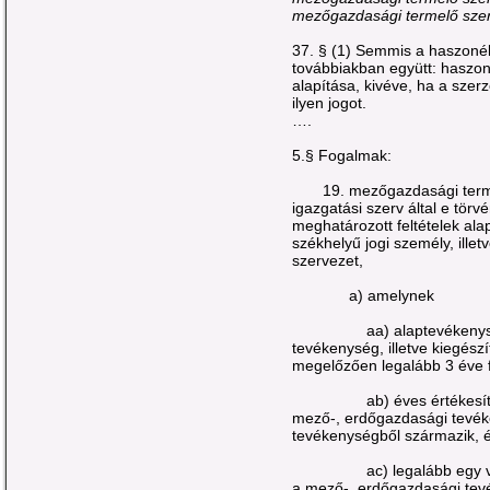
mezőgazdasági termelő szer
37. § (1) Semmis a haszonélv
továbbiakban együtt: haszoné
alapítása, kivéve, ha a szer
ilyen jogot.
….
5.§ Fogalmak:
19. mezőgazdasági terme
igazgatási szerv által e tör
meghatározott feltételek alap
székhelyű jogi személy, ille
szervezet,
a) amelynek
aa) alaptevékenysége 
tevékenység, illetve kiegész
megelőzően legalább 3 éve f
ab) éves értékesítése ne
mező-, erdőgazdasági tevéke
tevékenységből származik, 
ac) legalább egy vezető 
a mező-, erdőgazdasági tevék