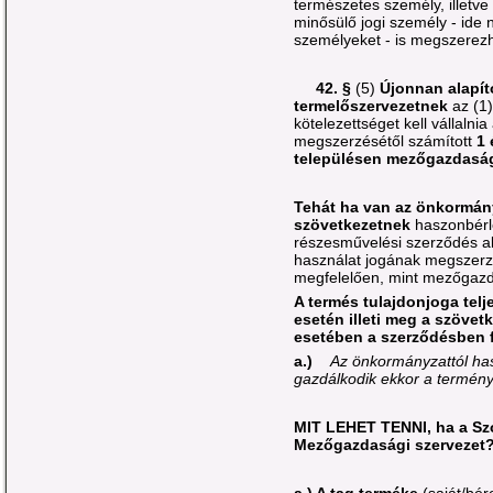
természetes személy, illet
minősülő jogi személy - ide 
személyeket - is megszerezh
42. §
(5)
Újonnan alapí
termelőszervezetnek
az (1)
kötelezettséget kell vállalni
megszerzésétől számított
1 
településen mezőgazdaság
Tehát ha van az önkormány
szövetkezetnek
haszonbérle
részesművelési szerződés al
használat jogának megszerz
megfelelően, mint mezőgazd
A termés tulajdonjoga tel
esetén illeti meg a szövet
esetében a szerződésben f
a.)
Az önkormányzattól has
gazdálkodik ekkor a termény
MIT LEHET TENNI, ha a Sz
Mezőgazdasági szervezet
a.) A tag terméke
(saját/bé