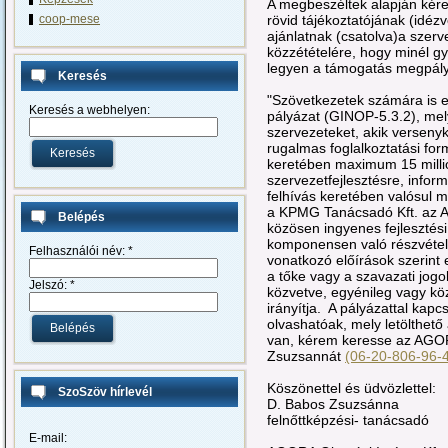
A megbeszéltek alapján kére
rövid tájékoztatójának (idé
coop-mese
ajánlatnak (csatolva)a szerve
közzétételére, hogy minél g
legyen a támogatás megpál
Keresés
"Szövetkezetek számára is 
Keresés a webhelyen:
pályázat (GINOP-5.3.2), mel
szervezeteket, akik versen
rugalmas foglalkoztatási for
keretében maximum 15 millió 
szervezetfejlesztésre, infor
felhívás keretében valósul 
a KPMG Tanácsadó Kft. az A
Belépés
közösen ingyenes fejlesztési 
komponensen való részvételn
Felhasználói név:
*
vonatkozó előírások szerint
a tőke vagy a szavazati jogo
Jelszó:
*
közvetve, egyénileg vagy kö
irányítja. A pályázattal kapc
olvashatóak, mely letölthető
van, kérem keresse az AGOR
Zsuzsannát
(06-20-806-96-
Köszönettel és üdvözlettel:
SzoSzöv hírlevél
D. Babos Zsuzsánna
felnőttképzési- tanácsadó
E-mail: