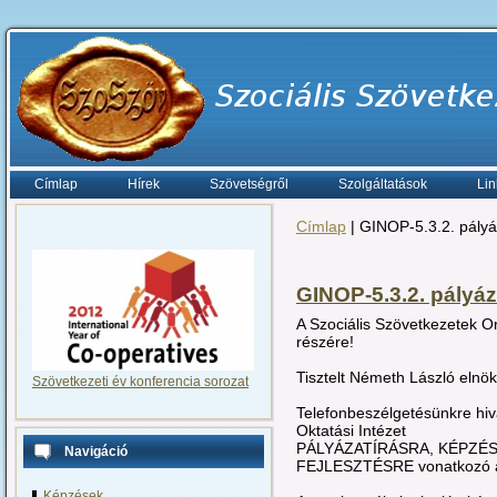
Címlap
Hírek
Szövetségről
Szolgáltatások
Lin
Címlap
| GINOP-5.3.2. pályá
GINOP-5.3.2. pályáz
A Szociális Szövetkezetek 
részére!
Tisztelt Németh László elnök
Szövetkezeti év konferencia sorozat
Telefonbeszélgetésünkre hi
Oktatási Intézet
PÁLYÁZATÍRÁSRA, KÉPZÉ
Navigáció
FEJLESZTÉSRE vonatkozó aj
Képzések