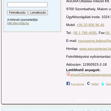
AGORA Oktatási Intézet Kft.
9700 Szombathely, Malom ut
Ügyfélszolgálati iroda: 1024 
A hírlevél üzemeltetője:
http://lev-lista.hu
Mobil:
+36 20 806 96 46
Tel.:
06 1 786-4695
, Fax:
06 
E-mail:
zsuzsanna.babos@ag
Honlap:
www.agoraintezet.h
Felnőttképzési nyilvántartá
Adószám: 11950923-2-18
Letölthető anyagok:
ginop532ajanlatagoraszos
Facebook
IWIW
Twit
Copyright © 2010 Szociális 