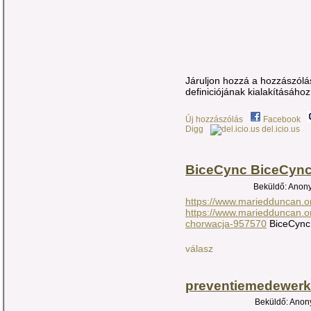
Járuljon hozzá a hozzászólás
definiciójának kialakításához!
Új hozzászólás
Facebook
Digg
del.icio.us
BiceCync BiceCync 
Beküldő: Anony
https://www.mariedduncan.o
https://www.mariedduncan.o
chorwacja-957570
BiceCync 
válasz
preventiemedewerke
Beküldő: Anony