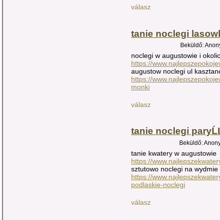
válasz
tanie noclegi lasow
Beküldő: Anony
noclegi w augustowie i okoli
https://www.najlepszepokoj
augustow noclegi ul kaszta
https://www.najlepszepokoje
monki
válasz
tanie noclegi paryĹ
Beküldő: Anony
tanie kwatery w augustowie
https://www.najlepszekwate
sztutowo noclegi na wydmie
https://www.najlepszekwate
podlaskie-noclegi
válasz