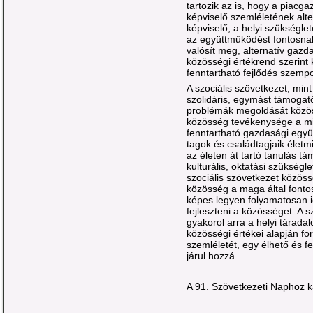
tartozik az is, hogy a piacg
képviselő szemléletének alte
képviselő, a helyi szükséglet
az együttműködést fontosnak
valósít meg, alternatív gazd
közösségi értékrend szerint 
fenntartható fejlődés szempon
A szociális szövetkezet, min
szolidáris, egymást támogató
problémák megoldását közö
közösség tevékenysége a mi
fenntartható gazdasági együ
tagok és családtagjaik életmi
az életen át tartó tanulás t
kulturális, oktatási szükség
szociális szövetkezet közöss
közösség a maga által fontosn
képes legyen folyamatosan id
fejleszteni a közösséget. A 
gyakorol arra a helyi tárada
közösségi értékei alapján fo
szemléletét, egy élhető és 
járul hozzá.
A 91. Szövetkezeti Naphoz k