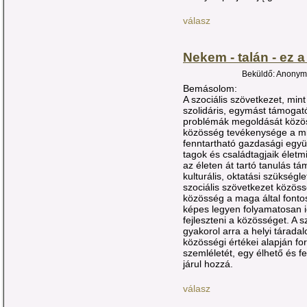
válasz
Nekem - talán - ez 
Beküldő: Anonymo
Bemásolom:
A szociális szövetkezet, min
szolidáris, egymást támogató
problémák megoldását közö
közösség tevékenysége a mi
fenntartható gazdasági együ
tagok és családtagjaik életmi
az életen át tartó tanulás t
kulturális, oktatási szükség
szociális szövetkezet közöss
közösség a maga által fontosn
képes legyen folyamatosan id
fejleszteni a közösséget. A 
gyakorol arra a helyi tárada
közösségi értékei alapján fo
szemléletét, egy élhető és 
járul hozzá.
válasz