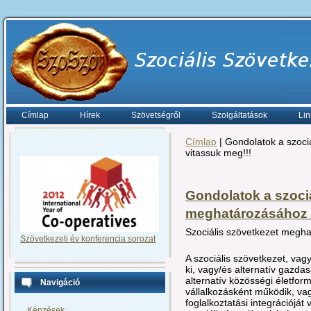
Címlap
Hírek
Szövetségről
Szolgáltatások
Lin
Címlap
| Gondolatok a szoci
vitassuk meg!!!
Gondolatok a szoci
meghatározásához -
Szociális szövetkezet megha
Szövetkezeti év konferencia sorozat
A szociális szövetkezet, vag
ki, vagy/és alternatív gazda
alternatív közösségi életfo
Navigáció
vállalkozásként működik, va
foglalkoztatási integrációját
Képzések