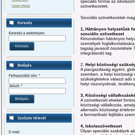
speciális formái az iskolaszö
szövetkezetek.
coop-mese
Szociális szövetkezetek mag
Keresés
1, Hátrányos helyzetűek fo
Keresés a webhelyen:
szociális szövetkezet
Kimondottan hátrányos hely
személyek foglalkoztatására l
tagság javasolt összetétele
integrálandó tag.
2,
Helyi közösségi szükség
Belépés
A piacgazdaság egyéni, globa
szemben, a helyi közösségi é
Felhasználói név:
*
szükségletekre választ adó s
helyi viszonyoknak, tevéken
Jelszó:
*
3, Közösségi vállalkozásk
A szövetkezeti elveket fontos
közösségi vállalkozás, amel
alternatív közösségi értékren
a fenntartható fejlődés szem
SzoSzöv hírlevél
4, Iskolaszövetkezet
Olyan speciális szabályok a
E-mail: