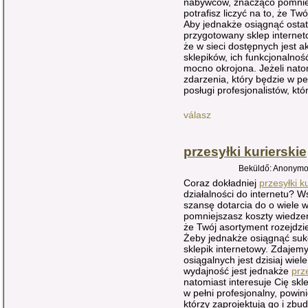
nabywców, znacząco pomniejs
potrafisz liczyć na to, że Tw
Aby jednakże osiągnąć ostate
przygotowany sklep interne
że w sieci dostępnych jest a
sklepików, ich funkcjonalnoś
mocno okrojona. Jeżeli nato
zdarzenia, który będzie w pe
posługi profesjonalistów, kt
válasz
przesyłki kurierskie
Beküldő: Anonymou
Coraz dokładniej
przesyłki k
działalności do internetu? 
szansę dotarcia do o wiele w
pomniejszasz koszty wiedzen
że Twój asortyment rozejdzie
Żeby jednakże osiągnąć sukc
sklepik internetowy. Zdajemy
osiągalnych jest dzisiaj wiele
wydajność jest jednakże
prze
natomiast interesuje Cię skl
w pełni profesjonalny, powin
którzy zaprojektują go i zb