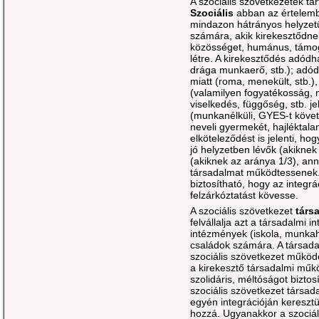
A szociális szövetkezetek t
Szociális
abban az értelembe
mindazon hátrányos helyzet
számára, akik kirekesztődn
közösséget, humánus, támog
létre. A kirekesztődés adódhat
drága munkaerő, stb.); adódh
miatt (roma, menekült, stb.
(valamilyen fogyatékosság, 
viselkedés, függőség, stb. je
(munkanélküli, GYES-t követ
neveli gyermekét, hajléktalan
elköteleződést is jelenti, h
jó helyzetben lévők (akiknek
(akiknek az aránya 1/3), an
társadalmat működtessenek. 
biztosítható, hogy az integr
felzárkóztatást kövesse.
A szociális szövetkezet
társ
felvállalja azt a társadalmi 
intézmények (iskola, munkah
családok számára. A társada
szociális szövetkezet működ
a kirekesztő társadalmi műk
szolidáris, méltóságot bizto
szociális szövetkezet társada
egyén integrációján kereszt
hozzá. Ugyanakkor a szociál