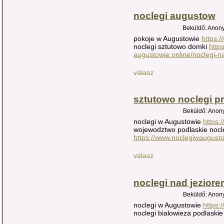
noclegi augustow
Beküldő: Anony
pokoje w Augustowie
https:
noclegi sztutowo domki
http
augustowie.online/noclegi-n
válasz
sztutowo noclegi p
Beküldő: Anony
noclegi w Augustowie
https:
wojewodztwo podlaskie nocl
https://www.noclegiwaugusto
válasz
noclegi nad jezior
Beküldő: Anony
noclegi w Augustowie
https:
noclegi bialowieza podlaski