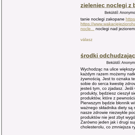
zieleniec noclegi 
Beküldő: Anonymou
tanie noclegi zakopane
http
https://www.wakacjejezioroh
nocle...
noclegi nad jeziorem
válasz
środki odchudzają
Beküldő: Anonymo
Wychodząc na ulice większ
każdym razem możemy natkn
żywnością. Jest to oznaka te
sobie do serca kwestię zdr
jesteś tym, co zjadasz. Jeś
produkty, będziesz cieszył 
produktów, które z pewności
Pierwszym będzie błonnik wi
ważnego składnika diety są 
nasze zdrowie niezwykle po
produktów nie jest zbyt wygó
Zarówno jeden jak i drugi s
cholesterolu, co zmniejsza r