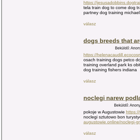
https://jesusadobbins.dogtra
tela train dog to come dog tr
partney dog training michael
válasz
dogs breeds that ar
Beküldő: Anony
https://helenacaudill.ecocos
osach training dogs petco do
training overland park ks obi
dog training fishers indiana
válasz
noclegi narew podl
Beküldő: Anony
pokoje w Augustowie
https:
noclegi sztutowo bon turyst
augustowie.online/noclegi-g
válasz