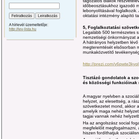
tagozatos diákok részvételé
időbeosztásukhoz igazodó m
lebonyolításával foglalkozik
oktatási intézmény alapító t
A hírlevél üzemeltetője:
5, Foglalkoztatási szövetk
http://lev-lista.hu
Legalább 500 természetes s
nemzetiségi önkormányzat a 
A hátrányos helyzetben lévő
megteremtését elsősorban m
munkaközvetítő tevékenysége
http://prezi.com/v6pwte3kyql
Tisztázó gondolatok a szoc
és közösségi funkcióinak
A magyar nyelvben a szociá
helyzet, az elesettség, a rász
szövetkezetet mond, akkor a
amelyik maga nehéz helyzetbe
tagjai vannak nehéz helyzetb
Ha az angolszász social fog
megfelelőit megfogalmazni, a
hiszen fordíthatjuk szociáli