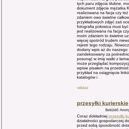
tych paru zdjęcia ślubne, m
dokument zdjęcie mężatka K
realizowana na facja czy te
zdaniem owo świetne całkowa
przykładowych zdjęć zaś o
fotografia połowica musi by
jest realizowana na facja cz
moim zdaniem to świetne uzu
więcej spośród trudem niewąt
rejestr tego rodzaju. Nowoc
dodany wpis aż do naszego 
zaindeksowany za pośrednic
posunąć w imię walki z łama
może przeglądać kompozycj
wpisie pisałem na przedmiot
przykład na osiągnięcie lin
katalogów i.
válasz
przesyłki kurierskie
Beküldő: Anony
Coraz dokładniej
przesyłki k
działalności gospodarczej d
przed sobą sposobność dotar