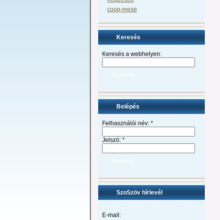
coop-mese
Keresés
Keresés a webhelyen:
Belépés
Felhasználói név:
*
Jelszó:
*
SzoSzöv hírlevél
E-mail: