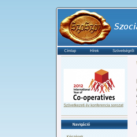
Címlap
Hírek
Szövetségről
Szövetkezeti év konferencia sorozat
Navigáció
Képzések