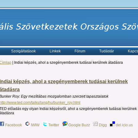
Szolgáltatások
Linkek
Fórum
Tudástár
Kapcs
Címlap
| Indiai képzés, ahol a szegényemberek tudásai kerülnek átadásra
Indiai képzés, ahol a szegényemberek tudásai kerülnek
átadásra
Bunker Roy: Egy mezítlábas mozgalomban szerzett tapasztalatok
http://www.ted.com/talks/lang/hu/bunker_roy.html
TED előadás egy olyan Indiai képzésről, ahol a szegényemberek tudásai kerülnek
átadásra
Facebook
IWIW
Twitter
Google Buzz
Digg
del.icio.us