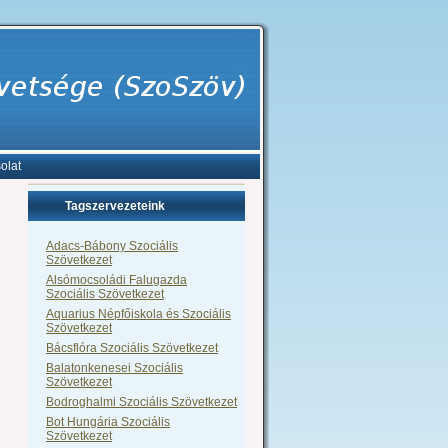
olat
Tagszervezeteink
Adacs-Bábony Szociális
Szövetkezet
Alsómocsoládi Falugazda
Szociális Szövetkezet
Aquarius Népfőiskola és Szociális
Szövetkezet
Bácsflóra Szociális Szövetkezet
Balatonkenesei Szociális
Szövetkezet
Bodroghalmi Szociális Szövetkezet
Bot Hungária Szociális
Szövetkezet