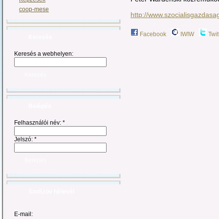
coop-mese
http://www.szocialisgazdasa
Facebook
IWIW
Twit
Keresés
Keresés a webhelyen:
Belépés
Felhasználói név:
*
Jelszó:
*
SzoSzöv hírlevél
E-mail: