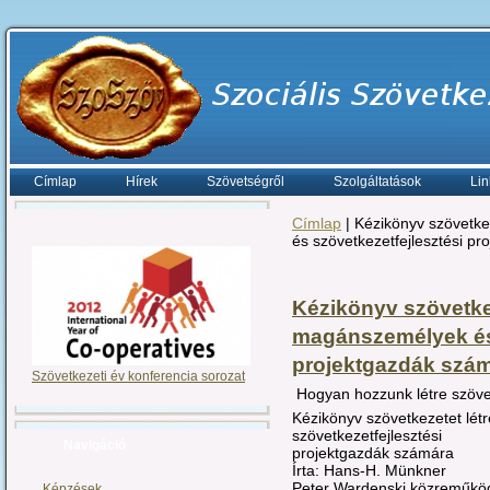
Címlap
Hírek
Szövetségről
Szolgáltatások
Lin
Címlap
| Kézikönyv szövetke
és szövetkezetfejlesztési p
Kézikönyv szövetke
magánszemélyek és 
projektgazdák szá
Szövetkezeti év konferencia sorozat
Hogyan hozzunk létre szöve
Kézikönyv szövetkezetet lé
szövetkezetfejlesztési
Navigáció
projektgazdák számára
Írta: Hans-H. Münkner
Peter Wardenski közreműkö
Képzések