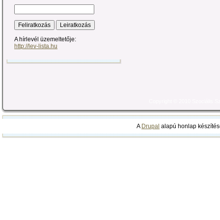
A hírlevél üzemeltetője:
http://lev-lista.hu
Copyright © 2010 Szociális 
A
Drupal
alapú honlap készítés