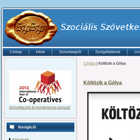
Címlap
Hírek
Szövetségről
Szolgáltatások
Lin
Címlap
| Költözik a Gólya
Költözik a Gólya
Szövetkezeti év konferencia sorozat
Navigáció
Képzések