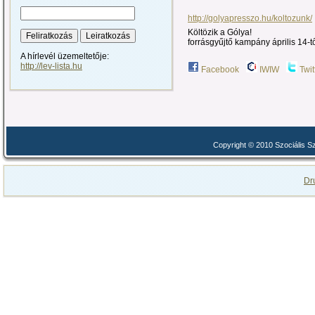
http://golyapresszo.hu/koltozunk/
Költözik a Gólya!
forrásgyűjtő kampány április 14-t
A hírlevél üzemeltetője:
http://lev-lista.hu
Facebook
IWIW
Twit
Copyright © 2010 Szociális 
Dr