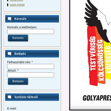
coop-mese
Keresés
Keresés a webhelyen:
Belépés
Felhasználói név:
*
Jelszó:
*
SzoSzöv hírlevél
E-mail: