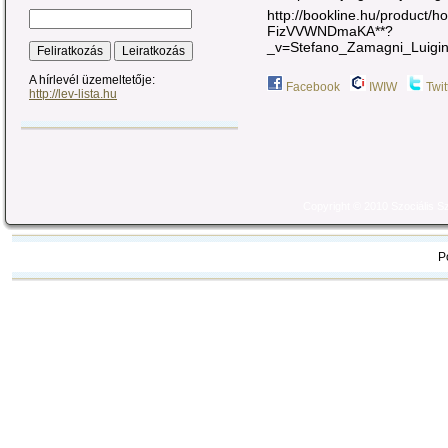
http://bookline.hu/product/
FizVVWNDmaKA**?
_v=Stefano_Zamagni_Luigin
A hírlevél üzemeltetője:
Facebook
IWIW
Twit
http://lev-lista.hu
Copyright © 2010 Szociális 
P