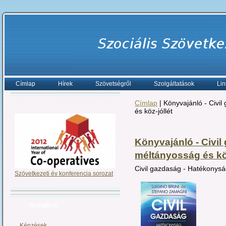
Címlap
Hírek
Szövetségről
Szolgáltatások
Lin
Címlap
| Könyvajánló - Civi
és köz-jóllét
Könyvajánló - Civi
méltányosság és köz
Civil gazdaság - Hatékonysá
Szövetkezeti év konferencia sorozat
Navigáció
Képzések