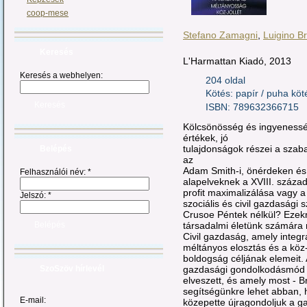
coop-mese
Stefano Zamagni
,
Luigino Br
Keresés
L'Harmattan Kiadó, 2013
Keresés a webhelyen:
204 oldal
Kötés: papír / puha köt
ISBN: 789632366715
Kölcsönösség és ingyenessé
értékek, jó
tulajdonságok részei a szab
Belépés
az
Adam Smith-i, önérdeken és
Felhasználói név:
*
alapelveknek a XVIII. száza
profit maximalizálása vagy a 
Jelszó:
*
szociális és civil gazdaság
Crusoe Péntek nélkül? Ezek
társadalmi életünk számára 
Civil gazdaság, amely integ
méltányos elosztás és a köz-
boldogság céljának elemeit. 
gazdasági gondolkodásmód 
SzoSzöv hírlevél
elveszett, és amely most - 
segítségünkre lehet abban, h
E-mail:
közepette újragondoljuk a g