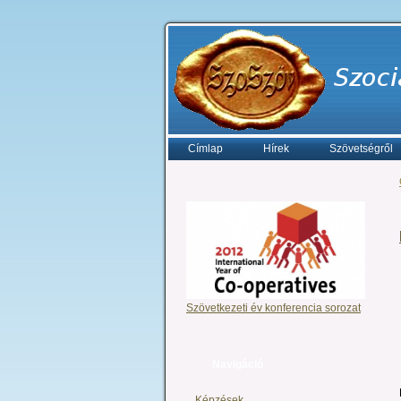
Címlap
Hírek
Szövetségről
Szövetkezeti év konferencia sorozat
Navigáció
Képzések