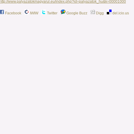
http://www.palyazatokmagyarul.eu/index.php?id=palyazatok_hu&k=00001000
Facebook
IWIW
Twitter
Google Buzz
Digg
del.icio.us