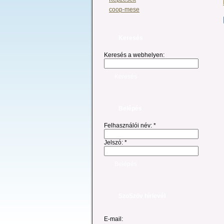
coop-mese
Keresés
Keresés a webhelyen:
Belépés
Felhasználói név:
*
Jelszó:
*
SzoSzöv hírlevél
E-mail: