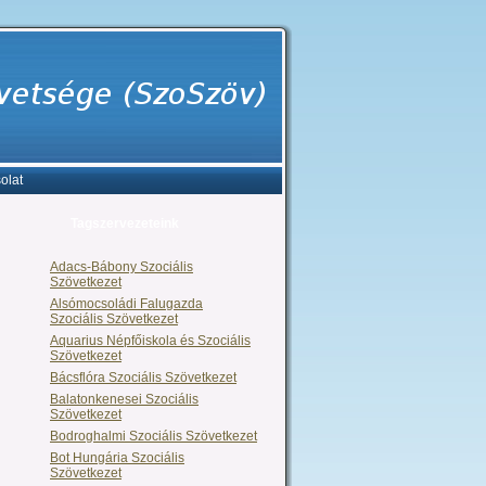
olat
Tagszervezeteink
Adacs-Bábony Szociális
Szövetkezet
Alsómocsoládi Falugazda
Szociális Szövetkezet
Aquarius Népfőiskola és Szociális
Szövetkezet
Bácsflóra Szociális Szövetkezet
Balatonkenesei Szociális
Szövetkezet
Bodroghalmi Szociális Szövetkezet
Bot Hungária Szociális
Szövetkezet