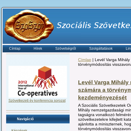
Címlap
Hírek
Szövetségről
Szolgáltatások
Lin
Címlap
| Levél Varga Mihály
törvénymódosítás visszavo
Levél Varga Mihály 
számára a törvény
kezdeményezését
Szövetkezeti év konferencia sorozat
A Szociális Szövetkezetek 
Mihály nemzetgazdasági min
tagságra vonatkozó felmérés
szövetkezetekre kifejtett kat
Navigáció
ajánlotta a miniszternek, ho
törvénymódosítás visszavon
Képzések