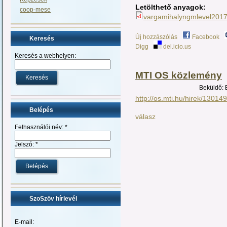
Letölthető anyagok:
coop-mese
vargamihalyngmlevel2017
Új hozzászólás
Facebook
Keresés
Digg
del.icio.us
Keresés a webhelyen:
MTI OS közlemény
Beküldő: E
http://os.mti.hu/hirek/1301
Belépés
válasz
Felhasználói név:
*
Jelszó:
*
SzoSzöv hírlevél
E-mail: