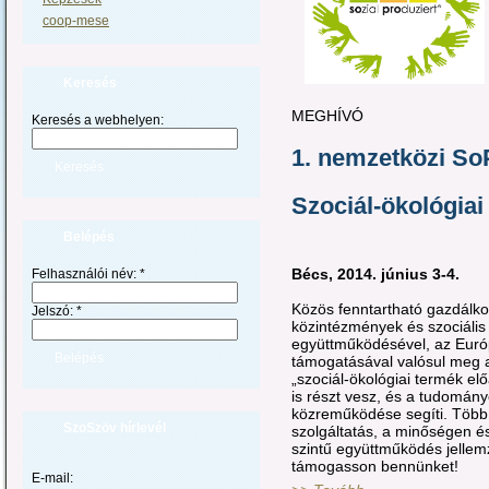
coop-mese
Keresés
MEGHÍVÓ
Keresés a webhelyen:
1. nemzetközi So
Szociál-ökológiai
Belépés
Bécs, 2014. június 3-4.
Felhasználói név:
*
Közös fenntartható gazdálko
Jelszó:
*
közintézmények és szociális 
együttműködésével, az Euró
támogatásával valósul meg 
„szociál-ökológiai termék előá
is részt vesz, és a tudomán
közreműködése segíti. Több 
SzoSzöv hírlevél
szolgáltatás, a minőségen 
szintű együttműködés jellemz
támogasson bennünket!
E-mail: