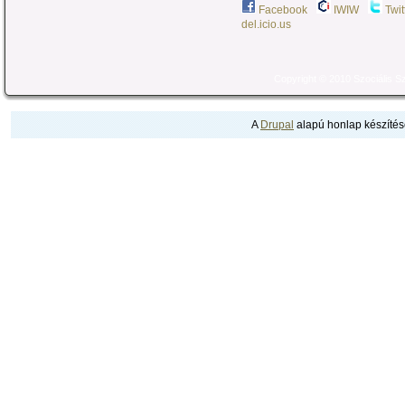
Facebook
IWIW
Twit
del.icio.us
Copyright © 2010 Szociális 
A
Drupal
alapú honlap készítés