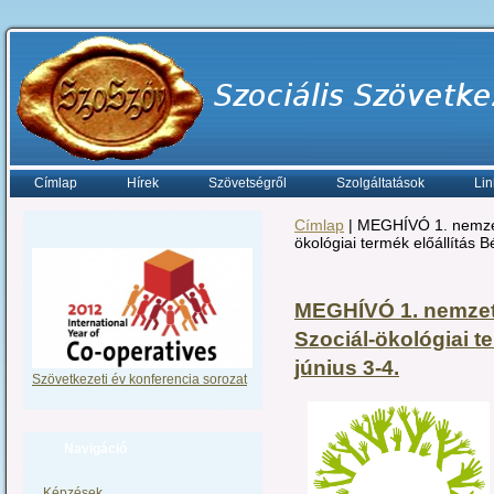
Címlap
Hírek
Szövetségről
Szolgáltatások
Lin
Címlap
| MEGHÍVÓ 1. nemzet
ökológiai termék előállítás B
MEGHÍVÓ 1. nemzet
Szociál-ökológiai te
június 3-4.
Szövetkezeti év konferencia sorozat
Navigáció
Képzések