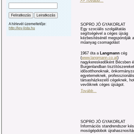
>> Tovább...
A hírlevél üzemeltetője:
SOPRO JÓ GYAKORLAT
http://lev-lista.hu
Egy szociális szolgáltatás
segítségével a céges újság
kézbesítésénél megspórolják 
műanyag csomagolást
1967 óta a
Langmann
cég
(
www.langmann.co.at
)
nagykereskedőként Bécsben és
Burgenlandban tisztítószereket
idősotthonoknak, önkormányza
egyetemeknek, professzionális 
társasházkezelő cégeknek, ho
vevőiknek céges újságot.
Tovább...
SOPRO JÓ GYAKORLAT
Információs standrendszer kés
mosógépdobok újrahasznosítá