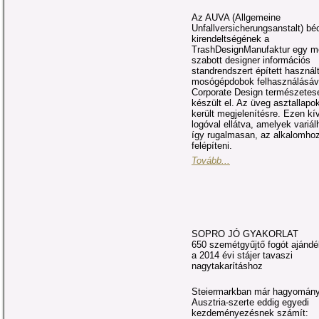
Az AUVA (Allgemeine
Unfallversicherungsanstalt) bé
kirendeltségének a
TrashDesignManufaktur egy m
szabott designer információs
standrendszert épített használ
mosógépdobok felhasználásáva
Corporate Design természetes
készült el. Az üveg asztallapo
került megjelenítésre. Ezen k
logóval ellátva, amelyek vari
így rugalmasan, az alkalomhoz 
felépíteni.
Tovább...
SOPRO JÓ GYAKORLAT
650 szemétgyűjtő fogót ajánd
a 2014 évi stájer tavaszi
nagytakarításhoz
Steiermarkban már hagyomány
Ausztria-szerte eddig egyedi
kezdeményezésnek számít: