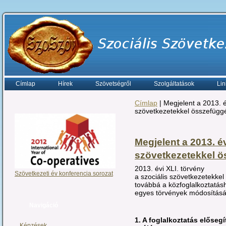
Címlap
Hírek
Szövetségről
Szolgáltatások
Lin
Címlap
| Megjelent a 2013. é
szövetkezetekkel összefüg
Megjelent a 2013. év
szövetkezetekkel 
2013. évi XLI. törvény
Szövetkezeti év konferencia sorozat
a szociális szövetkezetekke
továbbá a közfoglalkoztatá
egyes törvények módosításá
Navigáció
1. A foglalkoztatás előseg
Képzések