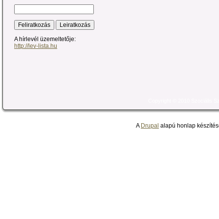
A hírlevél üzemeltetője:
http://lev-lista.hu
Copyright © 2010 Szociális 
A
Drupal
alapú honlap készítés