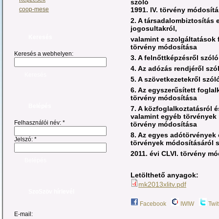
szóló
1991. IV. törvény módosít
coop-mese
2. A társadalombiztosítás 
jogosultakról,
Keresés
valamint e szolgáltatások 
törvény módosítása
Keresés a webhelyen:
3. A felnőttképzésről szól
4. Az adózás rendjéről szó
5. A szövetkezetekről szól
6. Az egyszerűsített foglal
törvény módosítása
Belépés
7. A közfoglalkoztatásról 
valamint egyéb törvények 
Felhasználói név:
*
törvény módosítása
8. Az egyes adótörvények 
Jelszó:
*
törvények módosításáról 
2011. évi CLVI. törvény m
Letölthető anyagok:
mk2013xlitv.pdf
SzoSzöv hírlevél
Facebook
IWIW
Twit
E-mail: