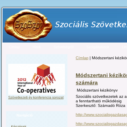
Címlap
Hírek
Szövetségről
Szolgáltatások
Lin
Címlap
| Módszertani kézikö
Módszertani kézikö
számára
Módszertani kézikönyv
Szociális szövetkezetek az a
Szövetkezeti év konferencia sorozat
a fenntartható működésig
Szerkesztő: Számadó Róza
http://www.szocialisgazdasa
Navigáció
http://www.szocialisgazdasa
Képzések