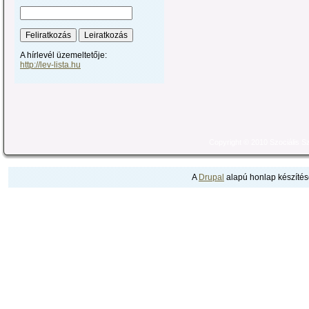
A hírlevél üzemeltetője:
http://lev-lista.hu
Copyright © 2010 Szociális 
A
Drupal
alapú honlap készítés