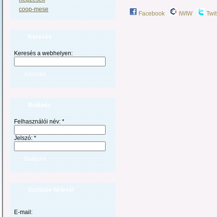
coop-mese
Facebook
IWIW
Twit
Keresés
Keresés a webhelyen:
Belépés
Felhasználói név:
*
Jelszó:
*
SzoSzöv hírlevél
E-mail: