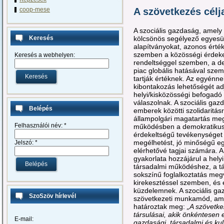
coop-mese
A szövetkezés célj
A szociális gazdaság, amely
Keresés
kölcsönös segélyező egyesül
alapítványokat, azonos érté
szemben a közösségi érdeket
Keresés a webhelyen:
rendeltséggel szemben, a d
piac globális hatásával sze
tartják értéknek. Az egyénn
kibontakozás lehetőségét adjá
helyi/kisközösségi befogadó
válaszolnak. A szociális ga
Belépés
emberek közötti szolidaritásra
állampolgári magatartás meg
Felhasználói név:
*
működésben a demokratikus 
érdekeltségű tevékenységet 
megélhetést, jó minőségű egy
Jelszó:
*
elérhetővé tagjai számára. A 
gyakorlata hozzájárul a hely
társadalmi működéshez, a tá
sokszínű foglalkoztatás meg
kirekesztéssel szemben, és 
küzdelemnek. A szociális ga
SzoSzöv hírlevél
szövetkezeti munkamód, am
határoztak meg:
„A szövetk
társulásai, akik önkéntesen 
E-mail:
gazdasági, társadalmi és kult