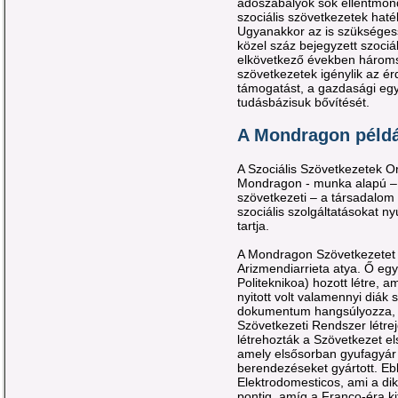
adószabályok sok ellentmon
szociális szövetkezetek haté
Ugyanakkor az is szükségess
közel száz bejegyzett szociá
elkövetkező években hároms
szövetkezetek igénylik az ér
támogatást, a gazdasági egy
tudásbázisuk bővítését.
A Mondragon példá
A Szociális Szövetkezetek O
Mondragon - munka alapú – S
szövetkezeti – a társadalom 
szociális szolgáltatásokat n
tartja.
A Mondragon Szövetkezetet 
Arizmendiarrieta atya. Ő eg
Politeknikoa) hozott létre, 
nyitott volt valamennyi diák
dokumentum hangsúlyozza, fe
Szövetkezeti Rendszer létrej
létrehozták a Szövetkezet e
amely elsősorban gyufagyár 
berendezéseket gyártott. E
Elektrodomesticos, ami a dik
pontig, amíg a Franco-éra ki