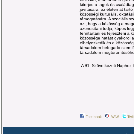
kiterjed a tagok és családtag
javítására, az életen át tar
közösségi kulturális, oktatás
támogatására. A szociális s
azt, hogy a közösség a maga á
azonosítani tudja, képes leg
fenntartani és fejleszteni a 
közössége hatást gyakorol a
elhelyezkedik és a közösségi 
társadalom befogadó szemlél
társadalom megteremtéséhez
A 91. Szövetkezeti Naphoz k
Facebook
IWIW
Twit