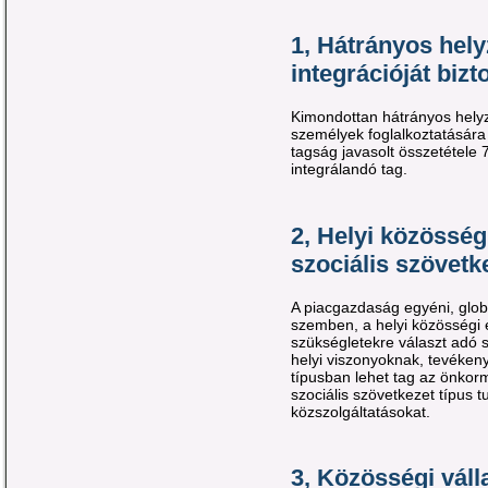
1,
Hátrányos hely
integrációját bizt
Kimondottan hátrányos hely
személyek foglalkoztatására l
tagság javasolt összetétele
integrálandó tag.
2,
Helyi közösségi
szociális szövetk
A piacgazdaság egyéni, globa
szemben, a helyi közösségi é
szükségletekre választ adó s
helyi viszonyoknak, tevéken
típusban lehet tag az önkorm
szociális szövetkezet típus 
közszolgáltatásokat.
3,
Közösségi vál