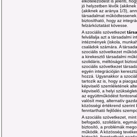
elköteleződést is jelenti, h
jó helyzetben lévők (akiknek
(akiknek az aránya 1/3), an
társadalmat működtessenek. 
biztosítható, hogy az integr
felzárkóztatást kövesse.
A szociális szövetkezet
társ
felvállalja azt a társadalmi 
intézmények (iskola, munkah
családok számára. A társada
szociális szövetkezet működ
a kirekesztő társadalmi műk
szolidáris, méltóságot bizto
szociális szövetkezet társada
egyén integrációján kereszt
hozzá. Ugyanakkor a szociál
tartozik az is, hogy a piacg
képviselő szemléletének alte
képviselő, a helyi szükséglet
az együttműködést fontosnak
valósít meg, alternatív gazd
közösségi értékrend szerint 
fenntartható fejlődés szempon
A szociális szövetkezet, min
befogadó, szolidáris, egymá
biztosító, a problémák meg
működik. A közösség tevéke
biztosító, fenntartható gazd