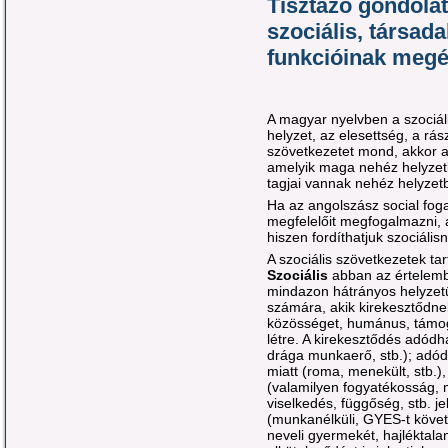
Tisztázó gondolat
szociális, társad
funkcióinak megé
A magyar nyelvben a szociá
helyzet, az elesettség, a rász
szövetkezetet mond, akkor a
amelyik maga nehéz helyzetbe
tagjai vannak nehéz helyzetb
Ha az angolszász social fog
megfelelőit megfogalmazni, a
hiszen fordíthatjuk szociáli
A szociális szövetkezetek t
Szociális
abban az értelembe
mindazon hátrányos helyzet
számára, akik kirekesztődn
közösséget, humánus, támog
létre. A kirekesztődés adódhat
drága munkaerő, stb.); adódh
miatt (roma, menekült, stb.
(valamilyen fogyatékosság, 
viselkedés, függőség, stb. je
(munkanélküli, GYES-t követ
neveli gyermekét, hajléktalan