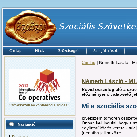
Címlap
Hírek
Szövetségről
Szolgáltatások
Lin
Címlap
| Németh László - Mi 
Németh László - Mi 
Rövid összefoglaló a szoc
előzményeiről, alapvető je
Mi a szociális sz
Szövetkezeti év konferencia sorozat
Igyekszem tömören összefogl
Onnan kell indulni, hogy a sz
Navigáció
együttműködés kerete - tul
(negatív) jellemzőire.
Képzések