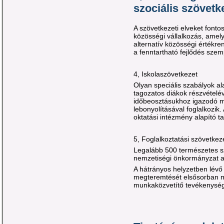
szociális szövetk
A szövetkezeti elveket fontos
közösségi vállalkozás, amel
alternatív közösségi értékren
a fenntartható fejlődés szem
4,
Iskolaszövetkezet
Olyan speciális szabályok a
tagozatos diákok részvételé
időbeosztásukhoz igazodó m
lebonyolításával foglalkozik
oktatási intézmény alapító t
5,
Foglalkoztatási szövetkez
Legalább 500 természetes s
nemzetiségi önkormányzat a 
A hátrányos helyzetben lévő
megteremtését elsősorban m
munkaközvetítő tevékenysége