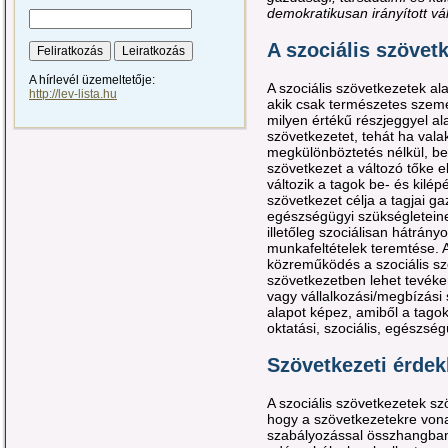
demokratikusan irányított vá
A szociális szövetk
A hírlevél üzemeltetője:
A szociális szövetkezetek al
http://lev-lista.hu
akik csak természetes szem
milyen értékű részjeggyel al
szövetkezetet, tehát ha valak
megkülönböztetés nélkül, bel
szövetkezet a változó tőke el
változik a tagok be- és kilép
szövetkezet célja a tagjai gaz
egészségügyi szükségleteine
illetőleg szociálisan hátrán
munkafeltételek teremtése. 
közreműködés a szociális sz
szövetkezetben lehet tevéke
vagy vállalkozási/megbízási
alapot képez, amiből a tagok
oktatási, szociális, egészsé
Szövetkezeti érdek
A szociális szövetkezetek sz
hogy a szövetkezetekre vona
szabályozással összhangban