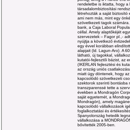
rendeletbe is iktatta, hogy a
társadalombiztosítási rendsz
létrehozták a saját biztosít
ami nem más, mint egy önkén
szövetkezeti tagok számára. E
bank, a Caja Laboral Popul
céllal. Amely alaptőkéjét eg
szervezetek – Fagor pl.,- a
nyújtja a következő évtizedek
egy évvel korábban elindított
alapjait (ld. Lagun-Aro). A 
látható, új tagokkal, vállal
kutatói-fejlesztői bázist, az
(IKERLAN fejlesztési és kuta
az ország uniós csatlakozása
miatt úgy döntenek, hogy az 
kapcsolódó szövetkezeti cso
szektorok szerinti bontásba
transzparenssé tette a szerv
években a Mondragón Corpo
saját egyetemét, a Mondrag
Mondragón), amely magáneg
kapcsolódó vállalkozások igén
foglalkoztatási és értékesít
Spanyolország hetedik legna
vállalkozása a MONDRAGÓN. 3
bővítették 2005-ben.