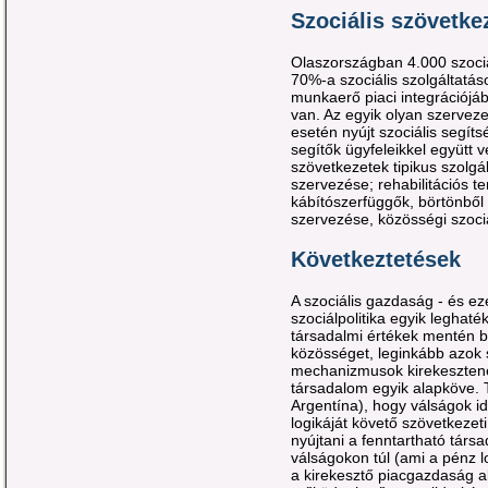
Szociális szövetk
Olaszországban 4.000 szociá
70%-a szociális szolgáltatá
munkaerő piaci integrációjáb
van. Az egyik olyan szervez
esetén nyújt szociális segít
segítők ügyfeleikkel együtt vé
szövetkezetek tipikus szolgál
szervezése; rehabilitációs t
kábítószerfüggők, börtönből
szervezése, közösségi szoci
Következtetések
A szociális gazdaság - és eze
szociálpolitika egyik legha
társadalmi értékek mentén bi
közösséget, leginkább azok 
mechanizmusok kirekesztenek
társadalom egyik alapköve. T
Argentína), hogy válságok id
logikáját követő szövetkezet
nyújtani a fenntartható tár
válságokon túl (ami a pénz 
a kirekesztő piacgazdaság al