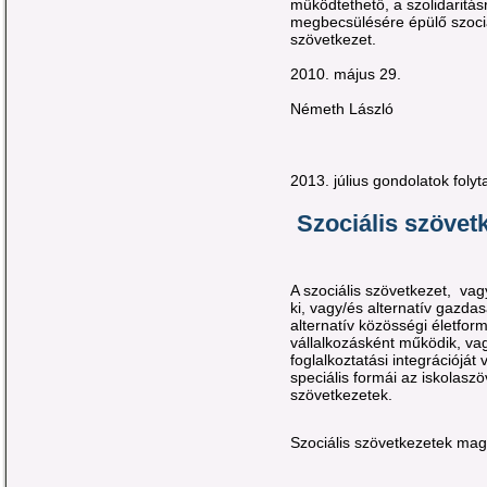
működtethető, a szolidaritá
megbecsülésére épülő szociá
szövetkezet.
2010. május 29.
Németh László
2013. július gondolatok folyt
Szociális szövet
A szociális szövetkezet,
vag
ki, vagy/és alternatív gazda
alternatív közösségi életfo
vállalkozásként működik, va
foglalkoztatási integrációját
speciális formái az iskolaszö
szövetkezetek.
Szociális szövetkezetek mag