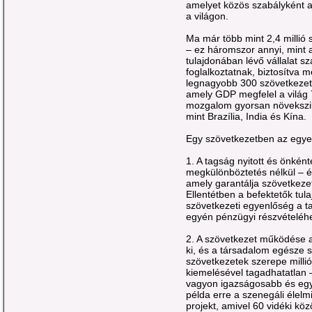
amelyet közös szabályként a
a világon.
Ma már több mint 2,4 millió s
– ez háromszor annyi, mint 
tulajdonában lévő vállalat s
foglalkoztatnak, biztosítva 
legnagyobb 300 szövetkezet ö
amely GDP megfelel a világ
mozgalom gyorsan növekszik
mint Brazília, India és Kína.
Egy szövetkezetben az egyen
1. A tagság nyitott és önkén
megkülönböztetés nélkül – é
amely garantálja szövetkezet
Ellentétben a befektetők tul
szövetkezeti egyenlőség a t
egyén pénzügyi részvételéh
2. A szövetkezet működése a 
ki, és a társadalom egésze s
szövetkezetek szerepe milli
kiemelésével tagadhatatlan –
vagyon igazságosabb és egy
példa erre a szenegáli élelm
projekt, amivel 60 vidéki k