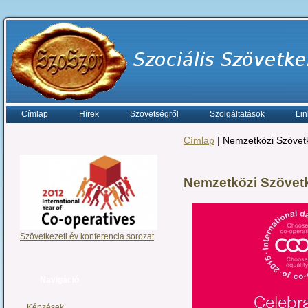
Címlap
Hírek
Szövetségről
Szolgáltatások
Lin
Címlap
| Nemzetközi Szövetk
Nemzetközi Szövetke
Szövetkezeti év konferencia sorozat
Navigáció
Képzések