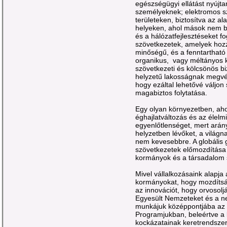
egészségügyi ellátást nyújt
személyeknek; elektromos sz
területeken, biztosítva az a
helyeken, ahol mások nem bi
és a hálózatfejlesztéseket f
szövetkezetek, amelyek hozzá
minőségű, és a fenntartható 
organikus, vagy méltányos 
szövetkezeti és kölcsönös b
helyzetű lakosságnak megvé
hogy ezáltal lehetővé váljo
magabiztos folytatása.
Egy olyan környezetben, ahol
éghajlatváltozás és az élelm
egyenlőtlenséget, mert arány
helyzetben lévőket, a világ
nem kevesebbre. A globális g
szövetkezetek előmozdítása 
kormányok és a társadalom 
Mivel vállalkozásaink alapja 
kormányokat, hogy mozdítsá
az innovációt, hogy orvosoljá
Egyesült Nemzeteket és a n
munkájuk középpontjába az e
Programjukban, beleértve a 
kockázatainak keretrendszer