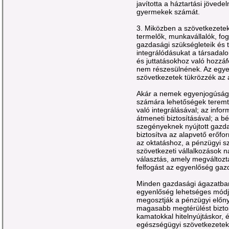
javította a háztartási jövede
gyermekek számát.
3. Miközben a szövetkezete
termelők, munkavállalók, fo
gazdasági szükségleteik és t
integrálódásukat a társadal
és juttatásokhoz való hozz
nem részesülnének. Az egyen
szövetkezetek tükrözzék az á
Akár a nemek egyenjogúságá
számára lehetőségek teremt
való integrálásával; az info
átmeneti biztosításával; a b
szegényeknek nyújtott gazda
biztosítva az alapvető erőfo
az oktatáshoz, a pénzügyi s
szövetkezeti vállalkozások n
választás, amely megváltozta
felfogást az egyenlőség gazd
Minden gazdasági ágazatban
egyenlőség lehetséges módja
megosztják a pénzügyi előnyö
magasabb megtérülést bizto
kamatokkal hitelnyújtáskor, 
egészségügyi szövetkezetek