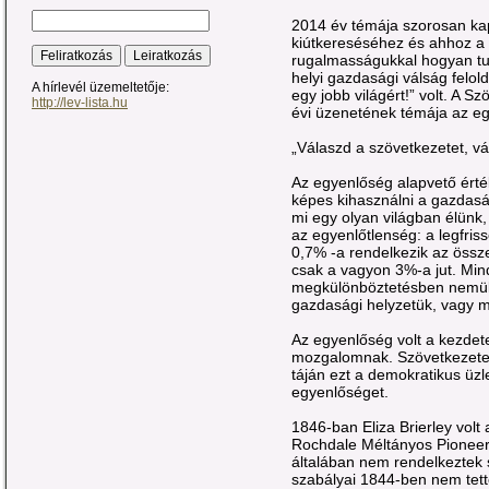
2014 év témája szorosan kap
kiútkereséséhez és ahhoz a
rugalmasságukkal hogyan tu
helyi gazdasági válság felo
A hírlevél üzemeltetője:
egy jobb világért!” volt. A 
http://lev-lista.hu
évi üzenetének témája az eg
„Válaszd a szövetkezetet, v
Az egyenlőség alapvető érté
képes kihasználni a gazdaság
mi egy olyan világban élünk
az egyenlőtlenség: a legfris
0,7% -a rendelkezik az öss
csak a vagyon 3%-a jut. Mi
megkülönböztetésben nemük, 
gazdasági helyzetük, vagy 
Az egyenlőség volt a kezdete
mozgalomnak. Szövetkezetek
táján ezt a demokratikus üzle
egyenlőséget.
1846-ban Eliza Brierley volt 
Rochdale Méltányos Pionee
általában nem rendelkeztek 
szabályai 1844-ben nem tette