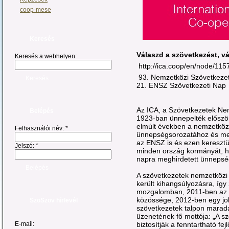
coop-mese
Keresés
Válaszd a szövetkezést, v
Keresés a webhelyen:
http://ica.coop/en/node/115
93. Nemzetközi Szövetkeze
21. ENSZ Szövetkezeti Nap
Az ICA, a Szövetkezetek N
Belépés
1923-ban ünnepelték előszö
elmúlt években a nemzetközi
Felhasználói név:
*
ünnepségsorozatához és me
az ENSZ is és ezen keresztü
Jelszó:
*
minden ország kormányát, h
napra meghirdetett ünnepsé
A szövetkezetek nemzetköz
került kihangsúlyozásra, íg
mozgalomban, 2011-ben az if
közössége, 2012-ben egy job
SzoSzöv hírlevél
szövetkezetek talpon maradá
üzenetének fő mottója: „A 
biztosítják a fenntartható fej
E-mail: