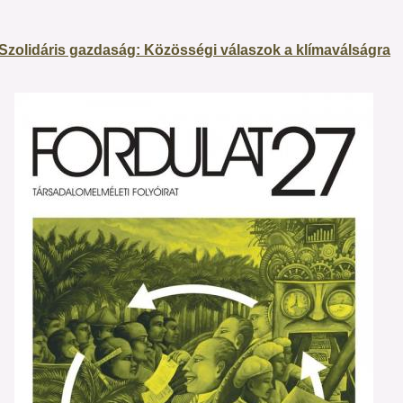
Szolidáris gazdaság: Közösségi válaszok a klímaválságra