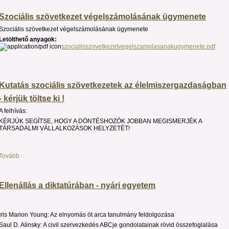
Szociális szövetkezet végelszámolásának ügymenete
Szociális szövetkezet végelszámolásának ügymenete
Letölthető anyagok:
szocialisszovetkezetvegelszamolasanakugymenete.pdf
Kutatás szociális szövetkezetek az élelmiszergazdaságban
- kérjük töltse ki !
A felhívás:
KÉRJÜK SEGÍTSE, HOGY A DÖNTÉSHOZÓK JOBBAN MEGISMERJÉK A
TÁRSADALMI VÁLLALKOZÁSOK HELYZETÉT!
Tovább
Ellenállás a diktatúrában - nyári egyetem
Iris Marion Young: Az elnyomás öt arca tanulmány feldolgozása
Saul D. Alinsky: A civil szervezkedés ABCje gondolatainak rövid összefoglalása