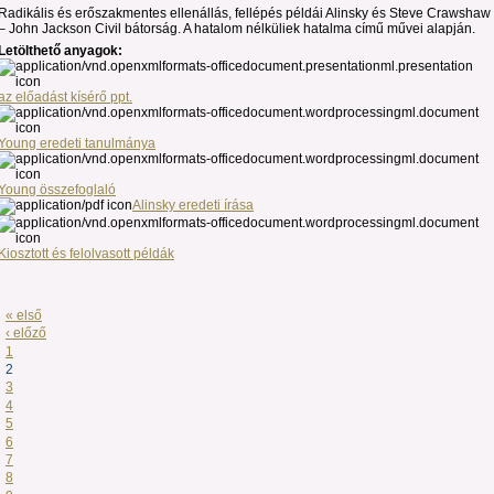
Radikális és erőszakmentes ellenállás, fellépés példái Alinsky és Steve Crawshaw
– John Jackson Civil bátorság. A hatalom nélküliek hatalma című művei alapján.
Letölthető anyagok:
az előadást kísérő ppt.
Young eredeti tanulmánya
Young összefoglaló
Alinsky eredeti írása
Kiosztott és felolvasott példák
« első
‹ előző
1
2
3
4
5
6
7
8