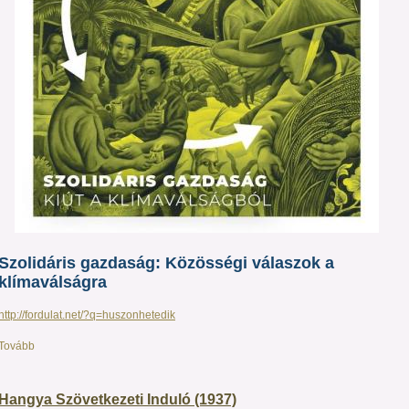
Szolidáris gazdaság: Közösségi válaszok a
klímaválságra
http://fordulat.net/?q=huszonhetedik
Tovább
Hangya Szövetkezeti Induló (1937)