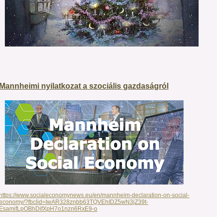
Mannheimi nyilatkozat a szociális gazdaságról
https://www.socialeconomynews.eu/en/mannheim-declaration-on-social-
economy/?fbclid=IwAR328znbb63TQVEhIDZ5wN3jZ39t-
EsamifLpOBhDifXpH7o1nzn6RxE9-o