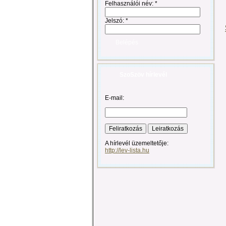
Felhasználói név:
*
Jelszó:
*
SzoSzöv hírlevél
E-mail:
A hírlevél üzemeltetője:
http://lev-lista.hu