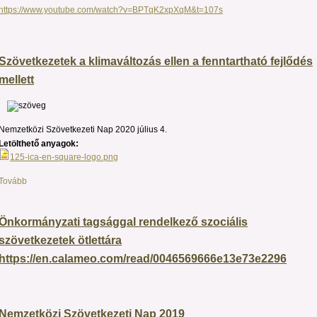
https://www.youtube.com/watch?v=BPTqK2xpXqM&t=107s
Szövetkezetek a klimaváltozás ellen a fenntartható fejlődés
mellett
Nemzetközi Szövetkezeti Nap 2020 július 4.
Letölthető anyagok:
125-ica-en-square-logo.png
Tovább
Önkormányzati tagsággal rendelkező szociális
szövetkezetek ötlettára
https://en.calameo.com/read/0046569666e13e73e2296
Nemzetközi Szövetkezeti Nap 2019