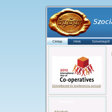
Címlap
Hírek
Szövetségről
Szövetkezeti év konferencia sorozat
Navigáció
Képzések