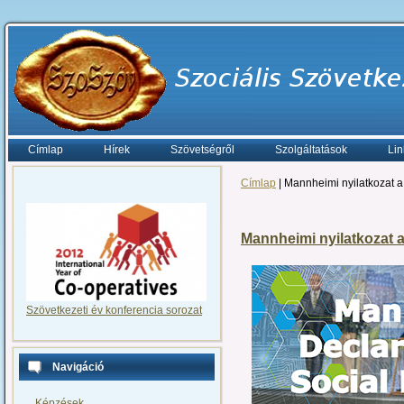
Címlap
Hírek
Szövetségről
Szolgáltatások
Lin
Címlap
| Mannheimi nyilatkozat a
Mannheimi nyilatkozat a
Szövetkezeti év konferencia sorozat
Navigáció
Képzések