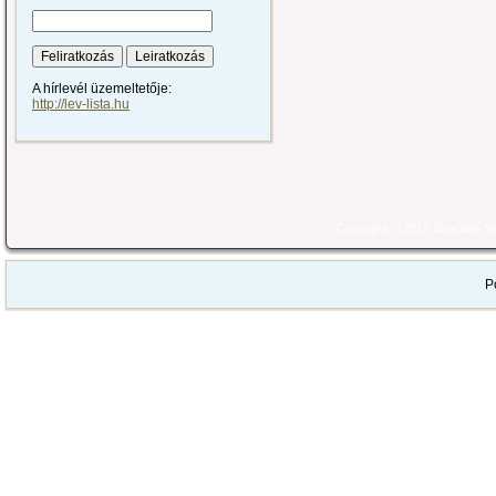
A hírlevél üzemeltetője:
http://lev-lista.hu
Copyright © 2010 Szociális 
P