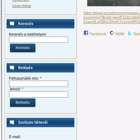
coop-mese
https://www.socialeconomynews.
economy/?fbclid=IwAR328znbb
EsamifLpOBhDifXpH7o1nzn6Rx
Keresés
Facebook
IWIW
Twit
Keresés a webhelyen:
Belépés
Felhasználói név:
*
Jelszó:
*
SzoSzöv hírlevél
E-mail: