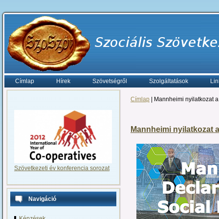
Címlap
Hírek
Szövetségről
Szolgáltatások
Lin
Címlap
| Mannheimi nyilatkozat a
Mannheimi nyilatkozat a
Szövetkezeti év konferencia sorozat
Navigáció
Képzések