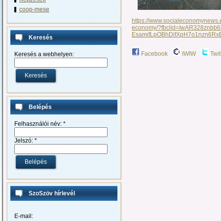
coop-mese
https://www.socialeconomynews.
economy/?fbclid=IwAR328znbb
EsamifLpOBhDifXpH7o1nzn6Rx
Keresés
Facebook
IWIW
Twit
Keresés a webhelyen:
Belépés
Felhasználói név:
*
Jelszó:
*
SzoSzöv hírlevél
E-mail: