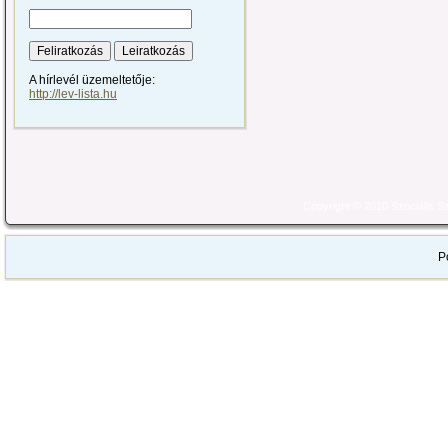
A hírlevél üzemeltetője:
http://lev-lista.hu
Copyright © 2010 Szociális 
P