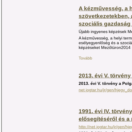
A kézművesség, a he
szövetkezetekben, 
szociális gazdaság
Újabb ingyenes képzések M
A kézművesség, a helyi term
esélyegyenlőség és a szoci
képzéseket Mezőtúron2014 n
Tovább
2013. évi V. törvén
2013. évi V. törvény
a Polg
net.jogtar.hu/jr/gen/hjegy_do
1991. évi IV. törvén
elősegítéséről és a
http://net.jogtar.hu/jr/gen