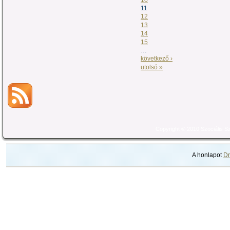
11
12
13
14
15
…
következő ›
utolsó »
Copyright © 2010 Szociális 
A honlapot
Dr