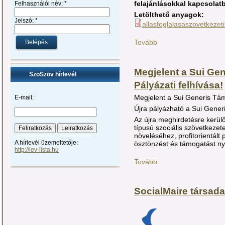
felajánlásokkal kapcsolat
Felhasználói név:
*
Letölthető anyagok:
Jelszó:
*
allasfoglalasaszovetkezet
Tovább
Megjelent a Sui Gen
SzoSzöv hírlevél
Pályázati felhívása!
Megjelent a Sui Generis Támo
E-mail:
Újra pályázható a Sui Gene
Az újra meghirdetésre kerü
típusú szociális szövetkezet
növeléséhez, profitorientált
A hírlevél üzemeltetője:
ösztönzést és támogatást nyú
http://lev-lista.hu
Tovább
SocialMaire társada