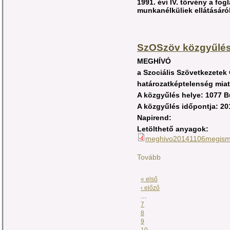
1991. évi IV. törvény
a fogl
munkanélküliek ellátásáró
SzOSzöv közgyűlé
MEGHÍVÓ
a Szociális Szövetkezete
határozatképtelenség miat
A közgyűlés helye: 1077 B
A közgyűlés időpontja: 20
Napirend:
Letölthető anyagok:
meghivo20141106megism
Tovább
« első
‹ előző
…
7
8
9
10