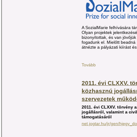
A SozialMarie felhívására tá
Olyan projektek jelentkezés
bizonyítottak, és van jövőjük 
fogadunk el. Mielőtt beadná
átnézte a pályázati kiírást és
Tovább
2011. évi CLXXV. tö
közhasznú jogállásró
szervezetek működé
2011. évi CLXXV. törvény
a
jogállásról, valamint a ci
támogatásáról
net.jogtar.hu/jr/gen/hjegy_do