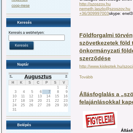
http://szoszov.hu
coop-mese
nemeth.laszlo@szoszov.hu
+36/309997003
skype: enel
Keresés
Keresés a webhelyen:
Földforgalmi törvén
szövetkezetek föld 
önkormányzati föl
szerződése
Naptár
http://www.kisleptek.hu/szoc
«
Augusztus
»
Tovább
H
K
S
C
P
S
V
1
2
3
4
5
6
7
8
9
Állásfoglalás a „sz
10
11
12
13
14
15
16
17
18
19
20
21
22
23
felajánlásokkal ka
24
25
26
27
28
29
30
31
Belépés
Állásf