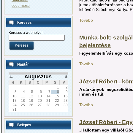
jutnak többletforráshoz a haz
coop-mese
kibővülő Széchenyi Kártya 
Tovább
Keresés
Keresés a webhelyen:
Munka-bolt: szolgá
bejelentése
Figyelemfelhívás egy köz
Tovább
Naptár
«
Augusztus
»
József Róbert - kö
H
K
S
C
P
S
V
1
2
A sárkányok megszelídítés
3
4
5
6
7
8
9
innen és túl.
10
11
12
13
14
15
16
17
18
19
20
21
22
23
Tovább
24
25
26
27
28
29
30
31
József Róbert - Egy
Belépés
„Hallottam egy villáról Gö