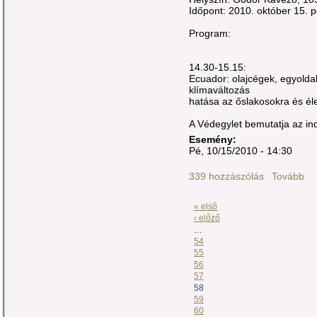
Időpont: 2010. október 15. 
Program:
14.30-15.15:
Ecuador: olajcégek, egyolda
klímaváltozás
hatása az őslakosokra és é
A Védegylet bemutatja az ind
Esemény:
Pé, 10/15/2010 - 14:30
339 hozzászólás
Tovább
« első
‹ előző
…
54
55
56
57
58
59
60