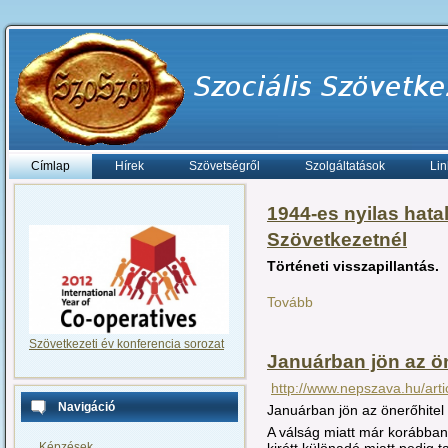
Címlap
Hírek
Szövetségről
Szolgáltatások
Lin
1944-es nyilas hat
Szövetkezetnél
Történeti visszapillantás.
Tovább
Szövetkezeti év konferencia sorozat
Januárban jön az ön
http://www.nepszava.hu/arti
Navigáció
Januárban jön az önerőhitel
A válság miatt már korábban 
kirótt különadó miatt pedig 
Képzések