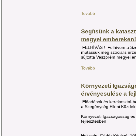
Tovább
Segítsünk a kataszt
megyei embereken!
FELHÍVÁS ! Felhívom a Szoc
mutassuk meg szociális érzé
sújtotta Veszprém megyei e
Tovább
Környezeti Igazság
érvényesülése a fe
Előadások és kerekasztal-b
a Szegénység Elleni Küzdele
Környezeti Igazságosság és
fejlesztésben
Helyszín: Gödör Kávézó, 10