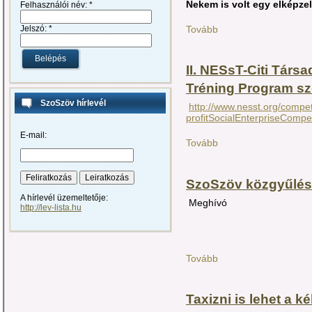
Nekem is volt egy elképzel
Felhasználói név:
*
Jelszó:
*
Tovább
II. NESsT-Citi Társa
Tréning Program sz
SzoSzöv hírlevél
http://www.nesst.org/compe
profitSocialEnterpriseCompet
E-mail:
Tovább
SzoSzöv közgyűlés 
A hírlevél üzemeltetője:
Meghívó
http://lev-lista.hu
Tovább
Taxizni is lehet a k