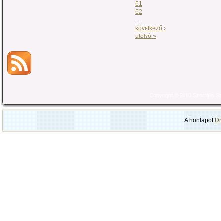
61
62
…
következő ›
utolsó »
Copyright © 2010 Szociális 
A honlapot
Dr