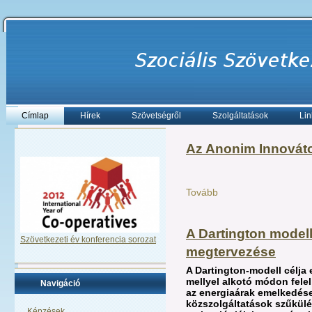
Címlap
Hírek
Szövetségről
Szolgáltatások
Lin
Az Anonim Innováto
Tovább
A Dartington modell
Szövetkezeti év konferencia sorozat
megtervezése
A Dartington-modell célja
mellyel alkotó módon fele
Navigáció
az energiaárak emelkedése
közszolgáltatások szűkülé
Képzések