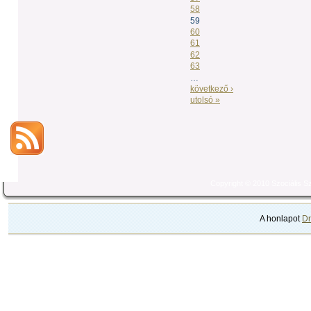
58
59
60
61
62
63
…
következő ›
utolsó »
Copyright © 2010 Szociális 
A honlapot
Dr