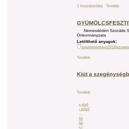
1 hozzászólás
Tovább
GYÜMÖLCSFESZTI
Nemesdédért Szociális S
Önkormányzata
Letölthető anyagok:
gyummeghivo2010szoves
Tovább
Kiút a szegénységb
Tovább
« első
‹ előző
…
55
56
57