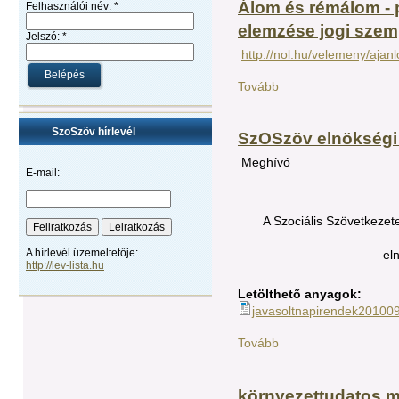
Álom és rémálom - p
Felhasználói név:
*
elemzése jogi szem
Jelszó:
*
http://nol.hu/velemeny/aj
Tovább
SzoSzöv hírlevél
SzOSzöv elnökségi
Meghívó
E-mail:
A Szociális Szövetkeze
A hírlevél üzemeltetője:
eln
http://lev-lista.hu
Letölthető anyagok:
javasoltnapirendek20100
Tovább
környezettudatos 