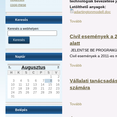
technológiák bevezetése j
coop-mese
Letölthető anyagok:
adartingtonmodell.doc
Keresés
Tovább
Keresés a webhelyen:
Civil események a 
alatt
JELENTSE BE PROGRAMJ
Civil események a 2011-es 
Naptár
Tovább
«
Augusztus
»
H
K
S
C
P
S
V
1
2
Vállalati tanácsadá
3
4
5
6
7
8
9
10
11
12
13
14
15
16
számára
17
18
19
20
21
22
23
24
25
26
27
28
29
30
31
Tovább
Belépés