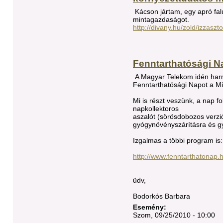
Kácson jártam, egy apró fal
mintagazdaságot.
http://divany.hu/zold/izzaszt
Fenntarthatósági N
A Magyar Telekom idén har
Fenntarthatósági Napot a Mi
Mi is részt veszünk, a nap 
napkollektoros
aszalót (sörösdobozos verzi
gyógynövényszárításra és g
Izgalmas a többi program is:
http://www.fenntarthatonap
üdv,
Bodorkós Barbara
Esemény:
Szom, 09/25/2010 - 10:00