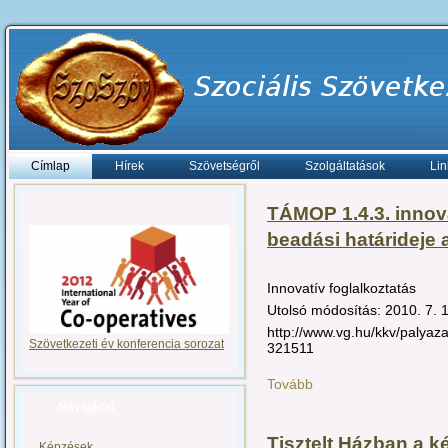
Címlap
Hírek
Szövetségről
Szolgáltatások
Lin
TÁMOP 1.4.3. innova
beadási határideje 
Innovatív foglalkoztatás
Utolsó módosítás: 2010. 7. 
http://www.vg.hu/kkv/palyazat
Szövetkezeti év konferencia sorozat
321511
Tovább
Navigáció
Tisztelt Házban a k
Képzések