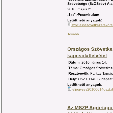
Szövetsége
(SzOSzöv)
Ala
2010. május 21
.1pt">Preambulum
Letölthető anyagok:
szocialisszovetkezetekor
Tovább
Országos Szövetkez
kapcsolatfelvétel
Dátum
: 2010. június 14.
Téma
: Országos Szövetkeze
Résztvevők
: Farkas Tamás
Hely
: OSZT 1146 Budapest,
Letölthető anyagok:
feljegyzes20100614oszt.
Az MSZP Agrártagoz