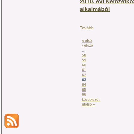
2010. évi Nemzetkö
alkalmából
Tovább
« első
‹ előző
…
58
59
60
61
62
63
64
65
66
következő ›
utolsó »