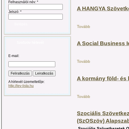
Felhasználói név:
*
A HANGYA Szövetke
Jelszó:
*
Tovább
A Social Business 
SzoSzöv hírlevél
E-mail:
Tovább
A kormány föld- és b
A hírlevél üzemeltetője:
http://lev-lista.hu
Tovább
Szociális Szövetke
(SzOSzöv) Alapsza
Szociális Szövetkezetek 