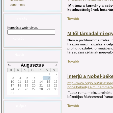
coop-mese
Mit tesz a kormány a szö
kötelezettségének betart
Tovább
Keresés
Keresés a webhelyen:
Mitől társadalmi eg
Nem a profitmaximalizálás, 
haszon maximalizálás a célja
profitot osztalék formájában
társadalmi céljának megvalós
Naptár
Tovább
«
Augusztus
»
H
K
S
C
P
S
V
1
2
interjú a Nobel-bé
3
4
5
6
7
8
9
10
11
12
13
14
15
16
http://www.origo.hu/uzletine
17
18
19
20
21
22
23
nobelbekedijas-muhammad-y
24
25
26
27
28
29
30
"Lesz roma miniszterelnöke 
31
békedíjas Muhammad Yunus
Tovább
Belépés